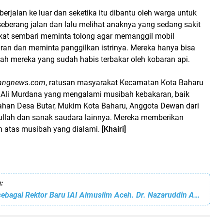
berjalan ke luar dan seketika itu dibantu oleh warga untuk
eberang jalan dan lalu melihat anaknya yang sedang sakit
kat sembari meminta tolong agar memanggil mobil
n dan meminta panggilkan istrinya. Mereka hanya bisa
h mereka yang sudah habis terbakar oleh kobaran api.
angnews.com
, ratusan masyarakat Kecamatan Kota Baharu
 Ali Murdana yang mengalami musibah kebakaran, baik
ahan Desa Butar, Mukim Kota Baharu, Anggota Dewan dari
ullah dan sanak saudara lainnya. Mereka memberikan
 atas musibah yang dialami.
[Khairi]
:
Resmi Dilantik sebagai Rektor Baru IAI Almuslim Aceh. Dr. Nazaruddin Abdullah, MA: Mari Kita Kompak