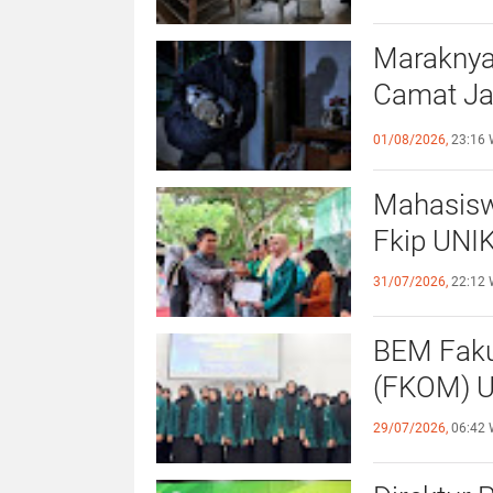
Maraknya
Camat Ja
Kewaspa
01/08/2026,
23:16 
Mahasisw
Fkip UNIK
31/07/2026,
22:12 
BEM Faku
(
29/07/2026,
06:42 