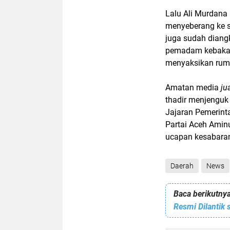
Lalu Ali Murdana 
menyeberang ke s
juga sudah diang
pemadam kebakara
menyaksikan ruma
Amatan media
ju
thadir menjenguk
Jajaran Pemerint
Partai Aceh Amin
ucapan kesabaran
Daerah
News
Baca berikutnya