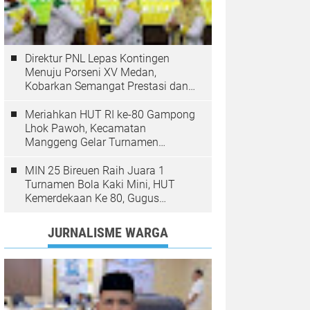
Direktur PNL Lepas Kontingen
Menuju Porseni XV Medan,
Kobarkan Semangat Prestasi dan
Sportivitas
Meriahkan HUT RI ke-80 Gampong
Lhok Pawoh, Kecamatan
Manggeng Gelar Turnamen
Sepakbola. Ini Pesan Camat
MIN 25 Bireuen Raih Juara 1
Turnamen Bola Kaki Mini, HUT
Kemerdekaan Ke 80, Gugus
Jangka
JURNALISME WARGA