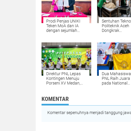
Prodi Penjas UNIKI
Sentuhan Tekno
Teken MoA dan IA
Politeknik Aceh
dengan sejumlah
Dongkrak
Perguruan Tinggi di
Produktivitas 
Indonesia
Roti di Aceh Bes
Direktur PNL Lepas
Dua Mahasisw
Kontingen Menuju
PNL Raih Juara 
Porseni XV Medan,
pada National
Kobarkan Semangat
Welding Compet
Prestasi dan
2026 di PPNS
Sportivitas
Surabaya
KOMENTAR
Komentar sepenuhnya menjadi tanggung jawab