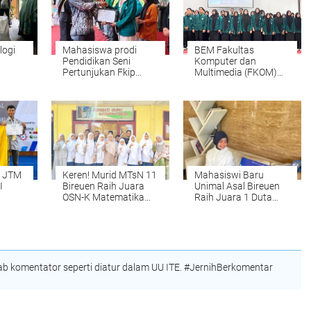
logi
Mahasiswa prodi
BEM Fakultas
Pendidikan Seni
Komputer dan
Pertunjukan Fkip
Multimedia (FKOM)
UMKM
UNIKI Raih Juara III
UNIKI Periode
ar
Peksimida
2025/2026 dilantik
a JTM
Keren! Murid MTsN 11
Mahasiswi Baru
I
Bireuen Raih Juara
Unimal Asal Bireuen
OSN-K Matematika
Raih Juara 1 Duta
ition
2026, Siap Melaju ke
Muda CBP Rupiah
Tingkat Provinsi
2026, Siap Wakili
Lhokseumawe ke
Tingkat Nasional
 komentator seperti diatur dalam UU ITE. #JernihBerkomentar