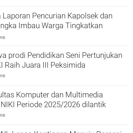
 Laporan Pencurian Kapolsek dan
ngka Imbau Warga Tingkatkan
daan
WIB
a prodi Pendidikan Seni Pertunjukan
I Raih Juara III Peksimida
WIB
ltas Komputer dan Multimedia
FKOM) UNIKI Periode 2025/2026 dilantik
WIB