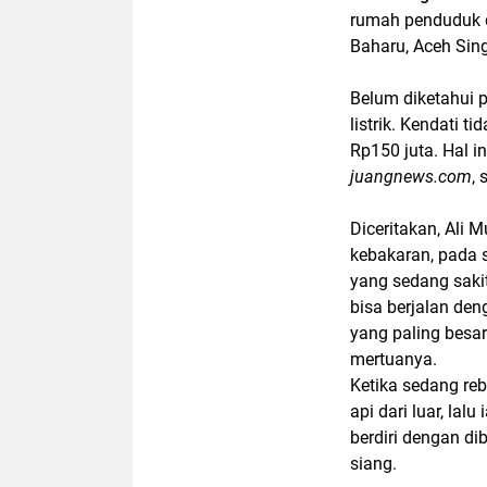
rumah penduduk d
Baharu, Aceh Sing
Belum diketahui 
listrik. Kendati t
Rp150 juta. Hal 
juangnews.com
,
Diceritakan, Ali
kebakaran, pada 
yang sedang sakit
bisa berjalan den
yang paling besar
mertuanya.
Ketika sedang re
api dari luar, la
berdiri dengan di
siang.