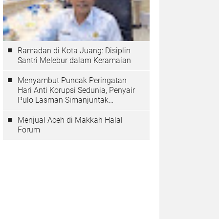
Ramadan di Kota Juang: Disiplin
Santri Melebur dalam Keramaian
Menyambut Puncak Peringatan
Hari Anti Korupsi Sedunia, Penyair
Pulo Lasman Simanjuntak
Menurunkan Tiga Sajak Soroti
Korupsi di Indonesia
Menjual Aceh di Makkah Halal
Forum