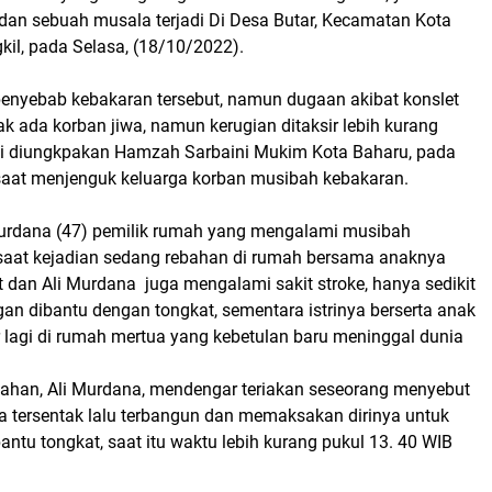
an sebuah musala terjadi Di Desa Butar, Kecamatan Kota
kil, pada Selasa, (18/10/2022).
penyebab kebakaran tersebut, namun dugaan akibat konslet
idak ada korban jiwa, namun kerugian ditaksir lebih kurang
ini diungkpakan Hamzah Sarbaini Mukim Kota Baharu, pada
 saat menjenguk keluarga korban musibah kebakaran.
 Murdana (47) pemilik rumah yang mengalami musibah
saat kejadian sedang rebahan di rumah bersama anaknya
 dan Ali Murdana juga mengalami sakit stroke, hanya sedikit
gan dibantu dengan tongkat, sementara istrinya berserta anak
 lagi di rumah mertua yang kebetulan baru meninggal dunia
bahan, Ali Murdana, mendengar teriakan seseorang menyebut
lu ia tersentak lalu terbangun dan memaksakan dirinya untuk
bantu tongkat, saat itu waktu lebih kurang pukul 13. 40 WIB