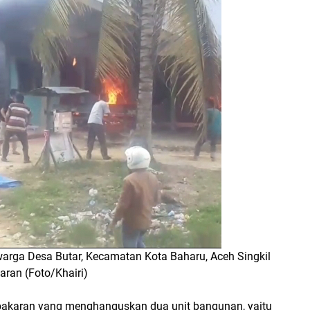
warga Desa Butar, Kecamatan Kota Baharu, Aceh Singkil
ran (Foto/Khairi)
bakaran yang menghanguskan dua unit bangunan, yaitu