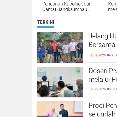
Pencurian Kapolsek dan
Kom
Camat Jangka Imbau
mela
Warga Tingkatkan
Tekn
Kewaspadaan
TERKINI
Jelang H
Bersama 
Kebersa
08/08/2026,
09:25 
Dosen PN
melalui P
06/08/2026,
08:08 
Prodi Pe
sejumlah 