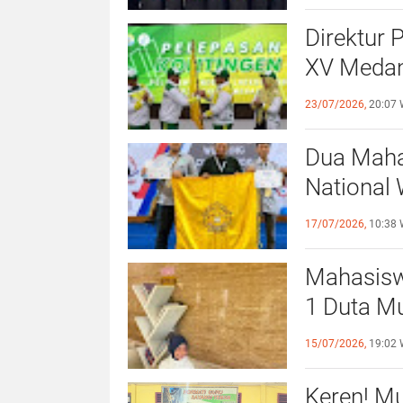
Direktur 
XV Medan
Sportivit
23/07/2026,
20:07 
Dua Maha
National 
Surabaya
17/07/2026,
10:38 
Mahasiswi
1 Duta Mu
Lhokseum
15/07/2026,
19:02 
Keren! M