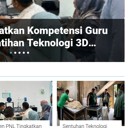
KI Teken MoA Dan IA
Perguruan Tinggi Di
en PNL Tingkatkan
Sentuhan Teknologi