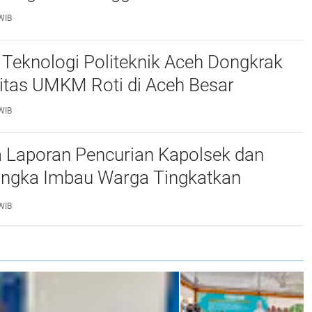
WIB
Teknologi Politeknik Aceh Dongkrak
itas UMKM Roti di Aceh Besar
WIB
 Laporan Pencurian Kapolsek dan
ngka Imbau Warga Tingkatkan
daan
WIB