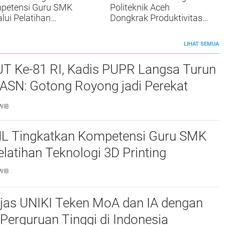
petensi Guru SMK
Politeknik Aceh
lui Pelatihan
Dongkrak Produktivitas
ologi 3D Printing
UMKM Roti di Aceh
Besar
LIHAT SEMUA
UT Ke-81 RI, Kadis PUPR Langsa Turun
ASN: Gotong Royong jadi Perekat
maan
WIB
L Tingkatkan Kompetensi Guru SMK
elatihan Teknologi 3D Printing
WIB
njas UNIKI Teken MoA dan IA dengan
Perguruan Tinggi di Indonesia