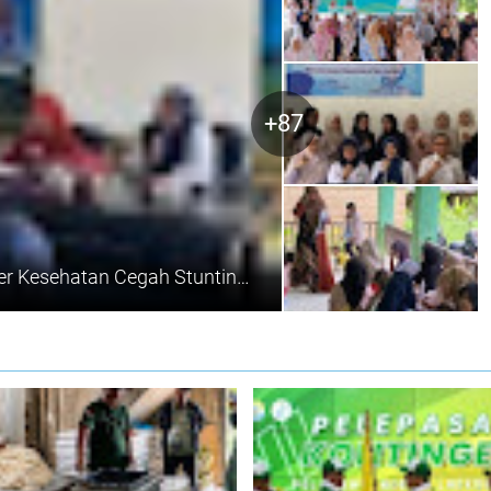
+87
Poltekkes Kemenkes Aceh Latih Kader Kesehatan Cegah Stunting di Nisam melalui Program "Gasting"