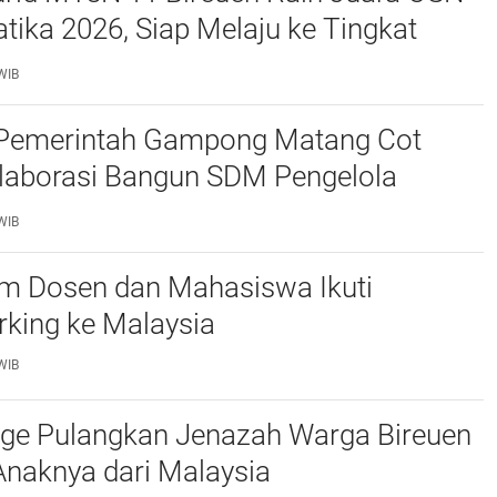
ika 2026, Siap Melaju ke Tingkat
WIB
Pemerintah Gampong Matang Cot
laborasi Bangun SDM Pengelola
Desa
WIB
im Dosen dan Mahasiswa Ikuti
king ke Malaysia
WIB
age Pulangkan Jenazah Warga Bireuen
Anaknya dari Malaysia