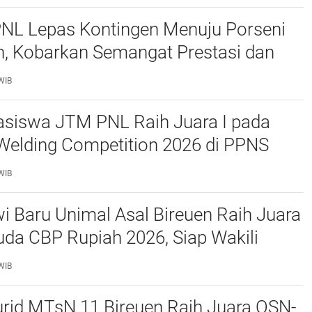
PNL Lepas Kontingen Menuju Porseni
, Kobarkan Semangat Prestasi dan
as
WIB
siswa JTM PNL Raih Juara I pada
Welding Competition 2026 di PPNS
WIB
 Baru Unimal Asal Bireuen Raih Juara
da CBP Rupiah 2026, Siap Wakili
awe ke Tingkat Nasional
WIB
urid MTsN 11 Bireuen Raih Juara OSN-