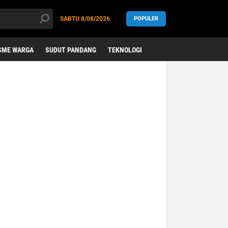
SABTU
8/08/2026
POPULER
SME WARGA
SUDUT PANDANG
TEKNOLOGI