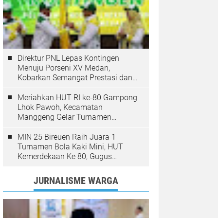
Direktur PNL Lepas Kontingen
Menuju Porseni XV Medan,
Kobarkan Semangat Prestasi dan
Sportivitas
Meriahkan HUT RI ke-80 Gampong
Lhok Pawoh, Kecamatan
Manggeng Gelar Turnamen
Sepakbola. Ini Pesan Camat
MIN 25 Bireuen Raih Juara 1
Turnamen Bola Kaki Mini, HUT
Kemerdekaan Ke 80, Gugus
Jangka
JURNALISME WARGA