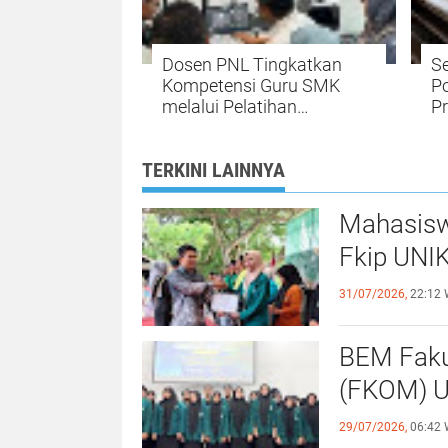
Dosen PNL Tingkatkan
S
Kompetensi Guru SMK
Po
melalui Pelatihan
Pr
Teknologi 3D Printing
di
TERKINI LAINNYA
Mahasisw
Fkip UNIK
31/07/2026,
22:12 
BEM Faku
(
29/07/2026,
06:42 