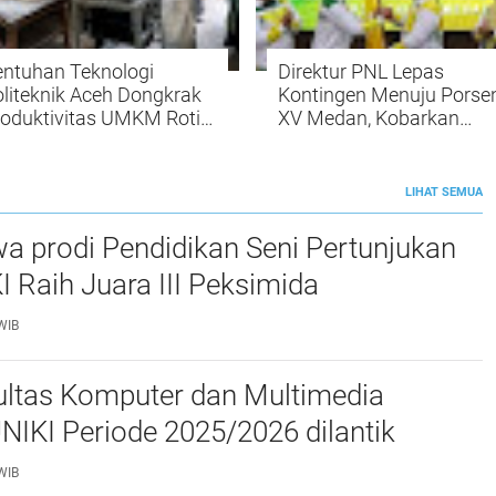
entuhan Teknologi
Direktur PNL Lepas
liteknik Aceh Dongkrak
Kontingen Menuju Porse
oduktivitas UMKM Roti
XV Medan, Kobarkan
 Aceh Besar
Semangat Prestasi dan
Sportivitas
LIHAT SEMUA
a prodi Pendidikan Seni Pertunjukan
I Raih Juara III Peksimida
WIB
ltas Komputer dan Multimedia
FKOM) UNIKI Periode 2025/2026 dilantik
WIB