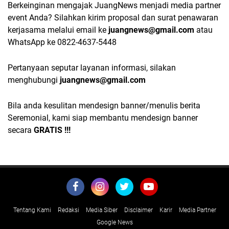
Berkeinginan mengajak JuangNews menjadi media partner
event Anda? Silahkan kirim proposal dan surat penawaran
kerjasama melalui email ke
juangnews@gmail.com
atau
WhatsApp ke 0
822-4637-5448
Pertanyaan seputar layanan informasi, silakan
menghubungi
juangnews@gmail.com
Bila anda kesulitan mendesign banner/menulis berita
Seremonial, kami siap membantu mendesign banner
secara
GRATIS !!!
Tentang Kami
Redaksi
Media Siber
Disclaimer
Karir
Media Partner
Google News