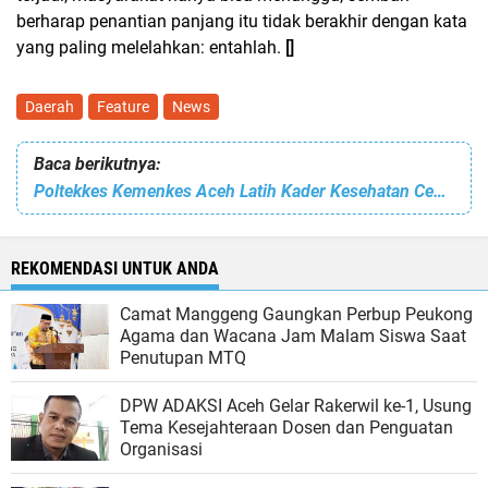
berharap penantian panjang itu tidak berakhir dengan kata
yang paling melelahkan: entahlah.
[]
Daerah
Feature
News
Baca berikutnya:
Poltekkes Kemenkes Aceh Latih Kader Kesehatan Cegah Stunting di Nisam melalui Program "Gasting"
REKOMENDASI UNTUK ANDA
Camat Manggeng Gaungkan Perbup Peukong
Agama dan Wacana Jam Malam Siswa Saat
Penutupan MTQ
DPW ADAKSI Aceh Gelar Rakerwil ke-1, Usung
Tema Kesejahteraan Dosen dan Penguatan
Organisasi