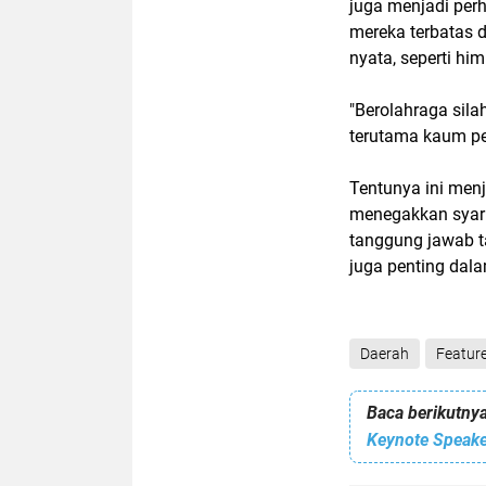
juga menjadi perh
mereka terbatas d
nyata, seperti hi
"Berolahraga sil
terutama kaum per
Tentunya ini men
menegakkan syaria
tanggung jawab t
juga penting dal
Daerah
Featur
Baca berikutnya