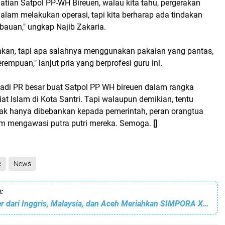
atian Satpol PP-WH Bireuen, walau kita tahu, pergerakan
alam melakukan operasi, tapi kita berharap ada tindakan
mbauan," ungkap Najib Zakaria.
ahkan, tapi apa salahnya menggunakan pakaian yang pantas,
empuan," lanjut pria yang berprofesi guru ini.
jadi PR besar buat Satpol PP WH bireuen dalam rangka
t Islam di Kota Santri. Tapi walaupun demikian, tentu
ak hanya dibebankan kepada pemerintah, peran orangtua
am mengawasi putra putri mereka. Semoga.
[]
e
News
:
Keynote Speaker dari Inggris, Malaysia, dan Aceh Meriahkan SIMPORA XVI 2025 di Universitas Almuslim