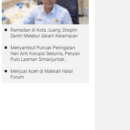
Ramadan di Kota Juang: Disiplin
Santri Melebur dalam Keramaian
Menyambut Puncak Peringatan
Hari Anti Korupsi Sedunia, Penyair
Pulo Lasman Simanjuntak
Menurunkan Tiga Sajak Soroti
Korupsi di Indonesia
Menjual Aceh di Makkah Halal
Forum