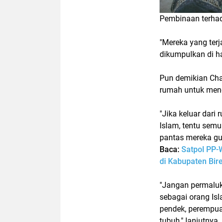
Pembinaan terhada
"Mereka yang terj
dikumpulkan di h
Pun demikian Cha
rumah untuk meng
"Jika keluar dari
Islam, tentu sem
pantas mereka gun
Baca:
Satpol PP-
di Kabupaten Bir
"Jangan permaluka
sebagai orang Is
pendek, perempua
tubuh," lanjutnya.