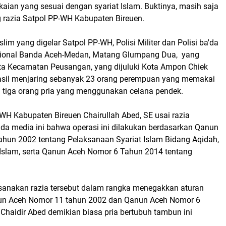
ian yang sesuai dengan syariat Islam. Buktinya, masih saja
g razia Satpol PP-WH Kabupaten Bireuen.
im yang digelar Satpol PP-WH, Polisi Militer dan Polisi ba'da
asional Banda Aceh-Medan, Matang Glumpang Dua, yang
a Kecamatan Peusangan, yang dijuluki Kota Ampon Chiek
sil menjaring sebanyak 23 orang perempuan yang memakai
n tiga orang pria yang menggunakan celana pendek.
WH Kabupaten Bireuen Chairullah Abed, SE usai razia
a media ini bahwa operasi ini dilakukan berdasarkan Qanun
hun 2002 tentang Pelaksanaan Syariat Islam Bidang Aqidah,
 Islam, serta Qanun Aceh Nomor 6 Tahun 2014 tentang
sanakan razia tersebut dalam rangka menegakkan aturan
un Aceh Nomor 11 tahun 2002 dan Qanun Aceh Nomor 6
 Chaidir Abed demikian biasa pria bertubuh tambun ini