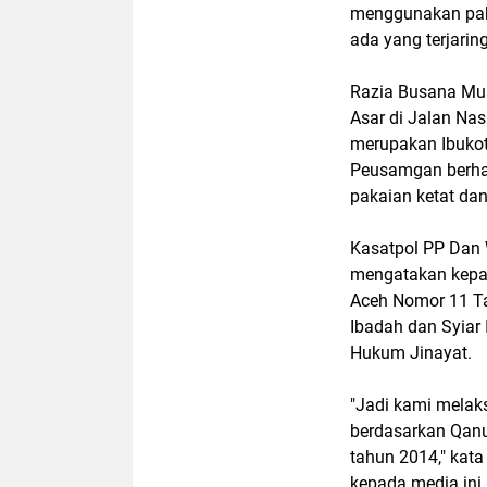
menggunakan paka
ada yang terjarin
Razia Busana Musl
Asar di Jalan N
merupakan Ibukot
Peusamgan berha
pakaian ketat da
Kasatpol PP Dan 
mengatakan kepad
Aceh Nomor 11 Ta
Ibadah dan Syiar
Hukum Jinayat.
"Jadi kami melak
berdasarkan Qan
tahun 2014," kata
kepada media ini.