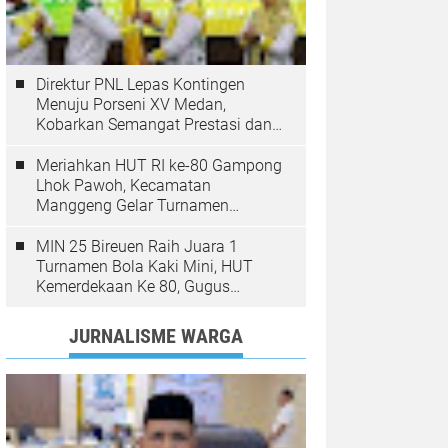
Direktur PNL Lepas Kontingen
Menuju Porseni XV Medan,
Kobarkan Semangat Prestasi dan
Sportivitas
Meriahkan HUT RI ke-80 Gampong
Lhok Pawoh, Kecamatan
Manggeng Gelar Turnamen
Sepakbola. Ini Pesan Camat
MIN 25 Bireuen Raih Juara 1
Turnamen Bola Kaki Mini, HUT
Kemerdekaan Ke 80, Gugus
Jangka
JURNALISME WARGA