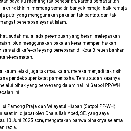
ekan saya itu memang tak berlebihan, karena berdasarkan
 akhir-akhir ini memang semakin banyak remaja, baik remaja
ja putri yang menggunakan pakaian tak pantas, dan tak
mangat penerapan syariat Islam.
hat, sudah mulai ada perempuan yang berani melepaskan
amaian, plus menggunakan pakaian ketat memperlihatkan
 santai di kafe-kafe yang bertebaran di Kota Bireuen bahkan
atan-kecamatan.
a, kaum lelaki juga tak mau kalah, mereka menjadi tak risih
na pendek super ketat pamer paha. Tentu sudah saatnya
elalui pihak yang berwenang dalam hal ini Satpol PP/WH
oalan ini.
lisi Pamong Praja dan Wilayatul Hisbah (Satpol PP-WH)
 saat ini dijabat oleh Chairullah Abed, SE, yang saya
u, 18 Juni 2025 sore, mengatakan bahwa pihaknya selama
an razia.