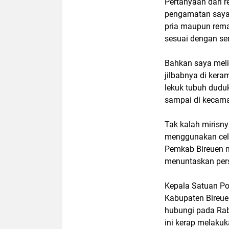
Pertanyaan dari r
pengamatan saya,
pria maupun rema
sesuai dengan se
Bahkan saya meli
jilbabnya di ker
lekuk tubuh duduk
sampai di kecam
Tak kalah mirisny
menggunakan cela
Pemkab Bireuen m
menuntaskan pers
Kepala Satuan Po
Kabupaten Bireuen
hubungi pada Rab
ini kerap melakuk