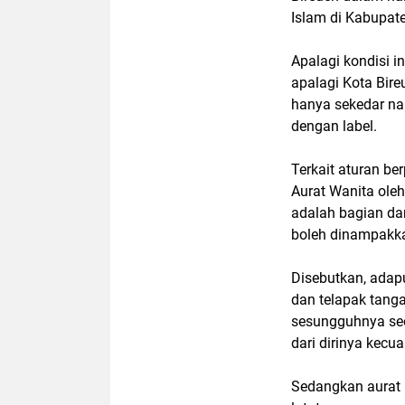
Islam di Kabupate
Apalagi kondisi 
apalagi Kota Bire
hanya sekedar na
dengan label.
Terkait aturan be
Aurat Wanita oleh
adalah bagian dar
boleh dinampakkan
Disebutkan, adap
dan telapak tang
sesungguhnya seor
dari dirinya kecu
Sedangkan aurat b