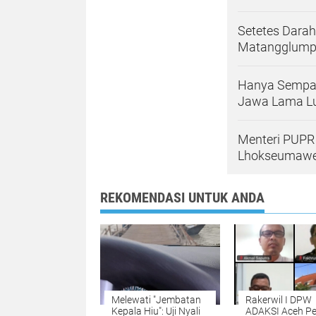
Setetes Dara
Matangglum
Hanya Sempa
Jawa Lama Lu
Menteri PUPR 
Lhokseumawe,
REKOMENDASI UNTUK ANDA
Melewati "Jembatan
Rakerwil I DPW
Kepala Hiu": Uji Nyali
ADAKSI Aceh Pe