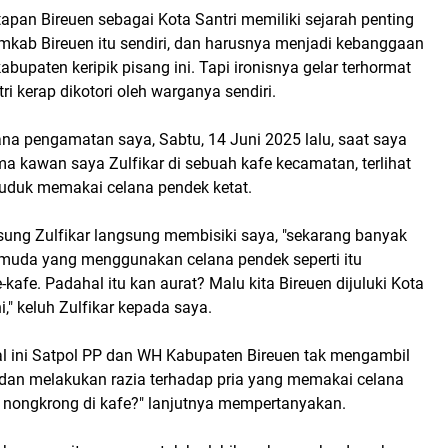
pan Bireuen sebagai Kota Santri memiliki sejarah penting
mkab Bireuen itu sendiri, dan harusnya menjadi kebanggaan
abupaten keripik pisang ini. Tapi ironisnya gelar terhormat
ri kerap dikotori oleh warganya sendiri.
na pengamatan saya, Sabtu, 14 Juni 2025 lalu, saat saya
a kawan saya Zulfikar di sebuah kafe kecamatan, terlihat
duduk memakai celana pendek ketat.
ung Zulfikar langsung membisiki saya, "sekarang banyak
 muda yang menggunakan celana pendek seperti itu
-kafe. Padahal itu kan aurat? Malu kita Bireuen dijuluki Kota
i," keluh Zulfikar kepada saya.
l ini Satpol PP dan WH Kabupaten Bireuen tak mengambil
dan melakukan razia terhadap pria yang memakai celana
 nongkrong di kafe?" lanjutnya mempertanyakan.