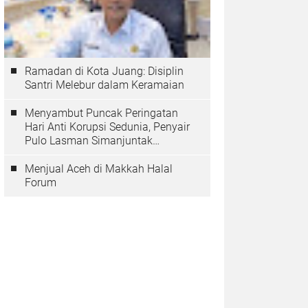
Ramadan di Kota Juang: Disiplin
Santri Melebur dalam Keramaian
Menyambut Puncak Peringatan
Hari Anti Korupsi Sedunia, Penyair
Pulo Lasman Simanjuntak
Menurunkan Tiga Sajak Soroti
Korupsi di Indonesia
Menjual Aceh di Makkah Halal
Forum