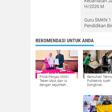
Kecamatan Ja
H/2026 M
Guru SMKN 1 J
Pendidikan Bi
REKOMENDASI UNTUK ANDA
Prodi Penjas UNIKI
Sentuhan Tekno
Teken MoA dan IA
Politeknik Aceh
dengan sejumlah
Dongkrak
Perguruan Tinggi di
Produktivitas 
Indonesia
Roti di Aceh Bes