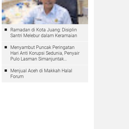
Ramadan di Kota Juang: Disiplin
Santri Melebur dalam Keramaian
Menyambut Puncak Peringatan
Hari Anti Korupsi Sedunia, Penyair
Pulo Lasman Simanjuntak
Menurunkan Tiga Sajak Soroti
Korupsi di Indonesia
Menjual Aceh di Makkah Halal
Forum