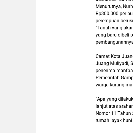
Menurutnya, Nurh
Rp300.000 per bu
perempuan berusi
“Tanah yang akan
yang baru dibeli 
pembangunannya,”
Camat Kota Juang
Juang Muliyadi, S
penerima manfaat
Pemerintah Gamp
warga kurang m
“Apa yang dilaku
lanjut atas araha
Nomor 11 Tahun 
rumah layak huni