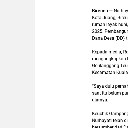
Bireuen
— Nurhay
Kota Juang, Bire
rumah layak huni
2025. Pembangun
Dana Desa (DD) 
Kepada media, Ra
mengungkapkan b
Geulanggang Teun
Kecamatan Kuala
“Saya dulu perna
saat itu belum pu
ujarnya.
Keuchik Gampong
Nurhayati telah 
bersumber dari Da