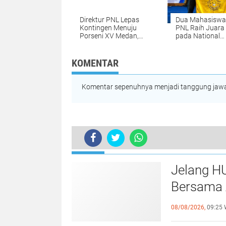
Direktur PNL Lepas
Dua Mahasisw
Kontingen Menuju
PNL Raih Juara 
Porseni XV Medan,
pada National
Kobarkan Semangat
Welding Compet
Prestasi dan
2026 di PPNS
Sportivitas
Surabaya
KOMENTAR
Komentar sepenuhnya menjadi tanggung jawab
TERKINI
Camat Verifikasi Pembangunan Ru
Jelang H
Bersama 
Kebersa
08/08/2026,
09:25 