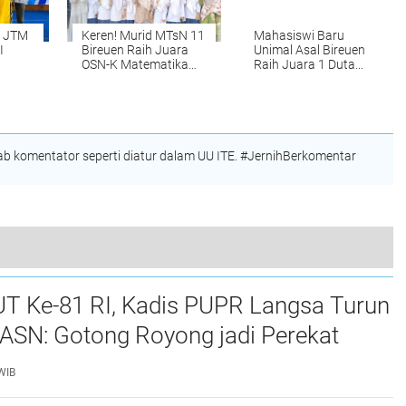
a JTM
Keren! Murid MTsN 11
Mahasiswi Baru
I
Bireuen Raih Juara
Unimal Asal Bireuen
OSN-K Matematika
Raih Juara 1 Duta
ition
2026, Siap Melaju ke
Muda CBP Rupiah
Tingkat Provinsi
2026, Siap Wakili
Lhokseumawe ke
Tingkat Nasional
 komentator seperti diatur dalam UU ITE. #JernihBerkomentar
mah Layak Huni untuk Warga Geulanggang Teungoh
UT Ke-81 RI, Kadis PUPR Langsa Turun
ASN: Gotong Royong jadi Perekat
maan
WIB