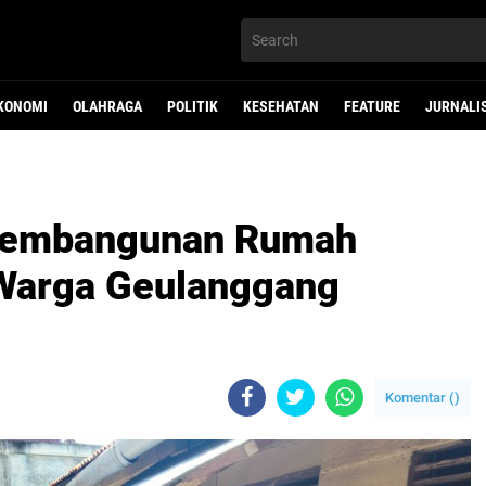
KONOMI
OLAHRAGA
POLITIK
KESEHATAN
FEATURE
JURNALI
 Pembangunan Rumah
 Warga Geulanggang
Komentar (
)