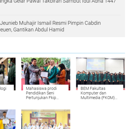
ngka Gelar Pawai Takbiran Sambut Idul Adha 1447
eunieb Muhajir Ismail Resmi Pimpin Cabdin
reuen, Gantikan Abdul Hamid
logi
Mahasiswa prodi
BEM Fakultas
Pendidikan Seni
Komputer dan
Pertunjukan Fkip
Multimedia (FKOM)
UMKM
UNIKI Raih Juara III
UNIKI Periode
ar
Peksimida
2025/2026 dilantik