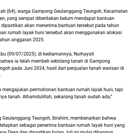
ati (64), warga Gampong Geulanggang Teungoh, Kecamatan
uen, yang sempat diberitakan belum mendapat bantuan
, dipastikan akan menerima bantuan tersebut pada tahun
an rumah layak huni tersebut akan menggunakan alokasi
tahun anggaran 2025.
bu (09/07/2025), di kediamannya, Nurhayati
ahwa ia telah membeli sebidang tanah di Gampong
goh pada Juni 2024, hasil dari penjualan tanah warisan di
.
h mengajukan permohonan bantuan rumah layak huni, tapi
nya tanah. Alhamdulillah, sekarang tanah sudah ada,”
 Geulanggang Teungoh, Ibrahim, membenarkan bahwa
ditetapkan sebagai penerima bantuan rumah layak huni yang
na Desa dan dipastikan bulan Juli ini mulai dibangun.