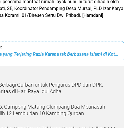
si penerima manfaat rumah layak huni ini turut dihadiri oleh
ti, SE, Koordinator Pendamping Desa Mursal, PLD Izar Karya
a Koramil 01/Bireuen Sertu Dwi Pribadi.
[Hamdani]
:
Miris, Masih ada yang Terjaring Razia Karena tak Berbusana Islami di Kota Ampon Chiek Peusangan, Aceh
 Berbagi Qurban untuk Pengurus DPD dan DPK,
ritas di Hari Raya Idul Adha.
26, Gampong Matang Glumpang Dua Meunasah
ih 12 Lembu dan 10 Kambing Qurban