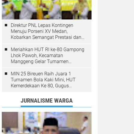
Direktur PNL Lepas Kontingen
Menuju Porseni XV Medan,
Kobarkan Semangat Prestasi dan
Sportivitas
Meriahkan HUT RI ke-80 Gampong
Lhok Pawoh, Kecamatan
Manggeng Gelar Turnamen
Sepakbola. Ini Pesan Camat
MIN 25 Bireuen Raih Juara 1
Turnamen Bola Kaki Mini, HUT
Kemerdekaan Ke 80, Gugus
Jangka
JURNALISME WARGA