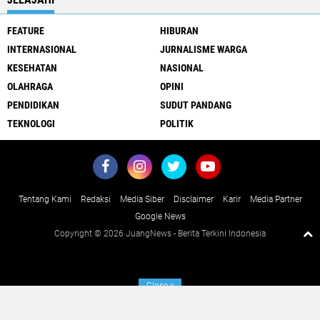
FEATURE
HIBURAN
INTERNASIONAL
JURNALISME WARGA
KESEHATAN
NASIONAL
OLAHRAGA
OPINI
PENDIDIKAN
SUDUT PANDANG
TEKNOLOGI
POLITIK
Tentang Kami
Redaksi
Media Siber
Disclaimer
Karir
Media Partner
Google News
Copyright ©
2026 JuangNews - Berita Terkini Indonesia
Close
x