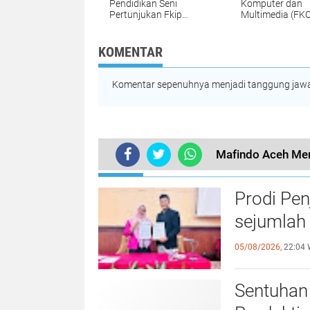
Pendidikan Seni
Komputer dan
Pertunjukan Fkip
Multimedia (FK
UNIKI Raih Juara III
UNIKI Periode
Peksimida
2025/2026 dilan
KOMENTAR
Komentar sepenuhnya menjadi tanggung jawab
Mafindo Aceh Men
TERKINI
Prodi Pe
sejumlah 
05/08/2026,
22:04 
Sentuhan 