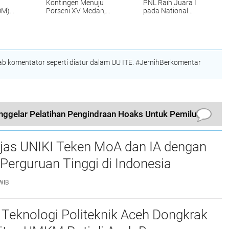
Kontingen Menuju
PNL Raih Juara I
OM)
Porseni XV Medan,
pada National
Kobarkan Semangat
Welding Competition
tik
Prestasi dan
2026 di PPNS
Sportivitas
Surabaya
 komentator seperti diatur dalam UU ITE. #JernihBerkomentar
ggelar Pelatihan Pengindraan Hoaks Untuk Pemilu
njas UNIKI Teken MoA dan IA dengan
Perguruan Tinggi di Indonesia
WIB
Teknologi Politeknik Aceh Dongkrak