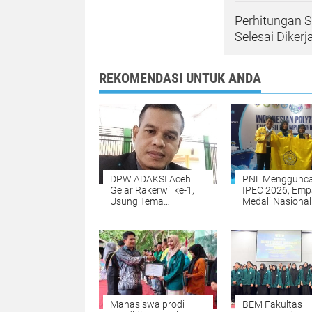
Perhitungan 
Selesai Diker
REKOMENDASI UNTUK ANDA
DPW ADAKSI Aceh
PNL Menggunc
Gelar Rakerwil ke-1,
IPEC 2026, Emp
Usung Tema
Medali Nasional
Kesejahteraan Dosen
Dibawa Pulang 
dan Penguatan
Surabaya
Organisasi
Mahasiswa prodi
BEM Fakultas