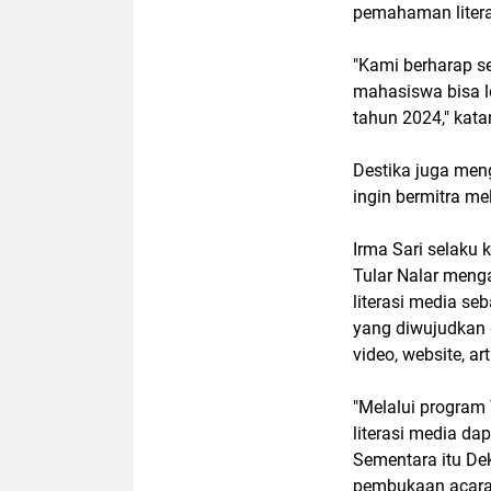
pemahaman literas
"Kami berharap s
mahasiswa bisa l
tahun 2024," kata
Destika juga men
ingin bermitra m
Irma Sari selaku 
Tular Nalar meng
literasi media se
yang diwujudkan d
video, website, art
"Melalui program 
literasi media da
Sementara itu Dek
pembukaan acara