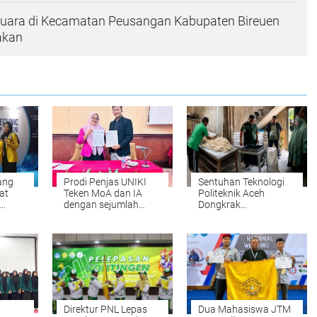
Suara di Kecamatan Peusangan Kabupaten Bireuen
jakan
ang
Prodi Penjas UNIKI
Sentuhan Teknologi
at
Teken MoA dan IA
Politeknik Aceh
dengan sejumlah
Dongkrak
dari
Perguruan Tinggi di
Produktivitas UMKM
Indonesia
Roti di Aceh Besar
Direktur PNL Lepas
Dua Mahasiswa JTM