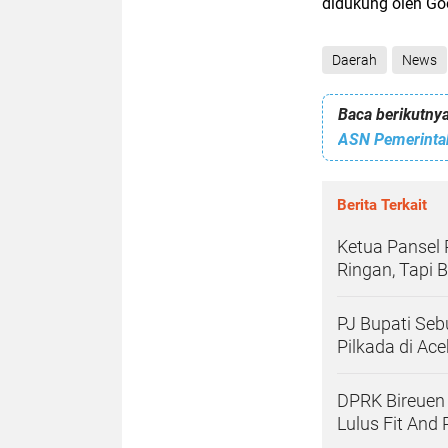
didukung oleh Go
Daerah
News
Baca berikutnya
ASN Pemerintah
Berita Terkait
Ketua Pansel 
Ringan, Tapi 
PJ Bupati Seb
Pilkada di Ac
DPRK Bireue
Lulus Fit And 