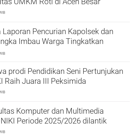
itas UMKM Roti di Aceh Besar
WIB
 Laporan Pencurian Kapolsek dan
ngka Imbau Warga Tingkatkan
daan
WIB
a prodi Pendidikan Seni Pertunjukan
I Raih Juara III Peksimida
WIB
ltas Komputer dan Multimedia
FKOM) UNIKI Periode 2025/2026 dilantik
WIB