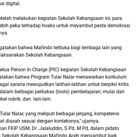
i digital.
etelah melakukan kegiatan Sekolah Kebangsaan ini, para
ebih peka terhadap hoaks untuk meyambut pesta demokrasi
nya.
gatakan bahwa Mafindo terbuka bagi lembaga lain yang
elaksanakan Sekolah Kebangsaan.
ketua Person In Charge (PIC) kegiatan Sekolah Kebangsaan
atakan bahwa Program Tular Nalar menawarkan kurikulum
bagai sarana mewujudkan latihan-latihan untuk berpikir kritis
alam berbagai perkakas (tools) pembelajaran; mulai dari
ikel rubrik, dan lain-lain.
Tular Nalar, yang meliputi berbagai jenjang, kompetensi
pat diasah sesuai dengan konteksnya," ujarnya.
an FKIP USM, Dr .Jalaluddin, S.Pd. M.Pd, dalam pidato
 Sekolah Kebangsaan Mafindo Aceh menyambut baik