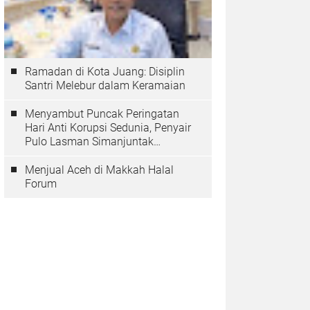
Ramadan di Kota Juang: Disiplin
Santri Melebur dalam Keramaian
Menyambut Puncak Peringatan
Hari Anti Korupsi Sedunia, Penyair
Pulo Lasman Simanjuntak
Menurunkan Tiga Sajak Soroti
Korupsi di Indonesia
Menjual Aceh di Makkah Halal
Forum