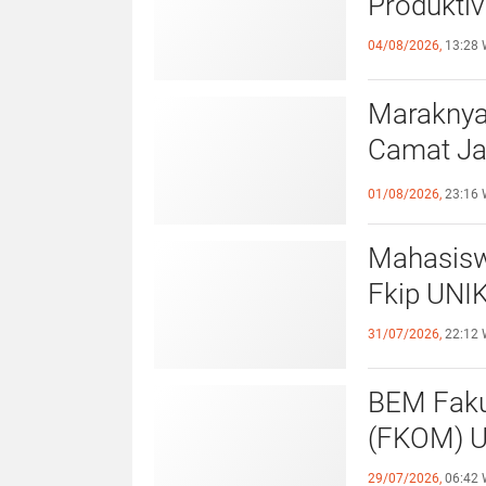
Produktiv
04/08/2026,
13:28 
Maraknya
Camat Ja
Kewaspa
01/08/2026,
23:16 
Mahasisw
Fkip UNIK
31/07/2026,
22:12 
BEM Faku
(
29/07/2026,
06:42 