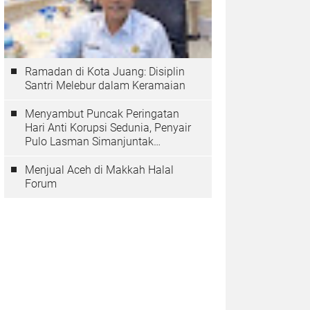
Ramadan di Kota Juang: Disiplin
Santri Melebur dalam Keramaian
Menyambut Puncak Peringatan
Hari Anti Korupsi Sedunia, Penyair
Pulo Lasman Simanjuntak
Menurunkan Tiga Sajak Soroti
Korupsi di Indonesia
Menjual Aceh di Makkah Halal
Forum