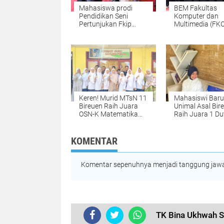
Mahasiswa prodi
BEM Fakultas
Pendidikan Seni
Komputer dan
Pertunjukan Fkip
Multimedia (FK
UNIKI Raih Juara III
UNIKI Periode
Peksimida
2025/2026 dilan
Keren! Murid MTsN 11
Mahasiswi Baru
Bireuen Raih Juara
Unimal Asal Bir
OSN-K Matematika
Raih Juara 1 Du
2026, Siap Melaju ke
Muda CBP Rupi
Tingkat Provinsi
2026, Siap Wakil
Lhokseumawe k
KOMENTAR
Tingkat Nasiona
Komentar sepenuhnya menjadi tanggung jawab
TK Bina Ukhwah S
TERKINI