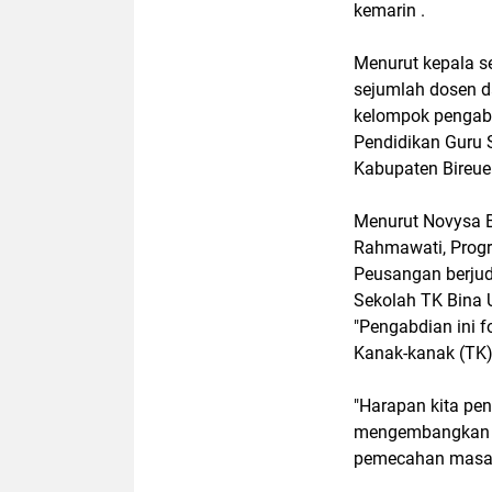
kemarin .
Menurut kepala s
sejumlah dosen da
kelompok pengabd
Pendidikan Guru 
Kabupaten Bireue
Menurut Novysa B
Rahmawati, Prog
Peusangan berjud
Sekolah TK Bina 
"Pengabdian ini 
Kanak-kanak (TK),
"Harapan kita pe
mengembangkan te
pemecahan masalah