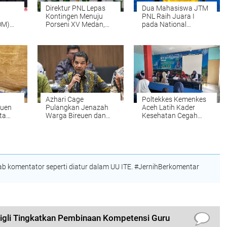
Direktur PNL Lepas
Dua Mahasiswa JTM
Kontingen Menuju
PNL Raih Juara I
OM)
Porseni XV Medan,
pada National
Kobarkan Semangat
Welding Competition
tik
Prestasi dan
2026 di PPNS
Sportivitas
Surabaya
Azhari Cage
Poltekkes Kemenkes
euen
Pulangkan Jenazah
Aceh Latih Kader
ta
Warga Bireuen dan
Kesehatan Cegah
ah
Dua Anaknya dari
Stunting di Nisam
i
Malaysia
melalui Program
e
"Gasting"
l
 komentator seperti diatur dalam UU ITE. #JernihBerkomentar
igli Tingkatkan Pembinaan Kompetensi Guru