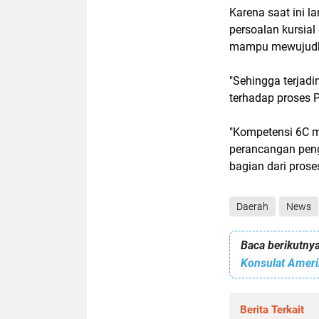
Karena saat ini 
persoalan kursial
mampu mewujudk
"Sehingga terjad
terhadap proses 
"Kompetensi 6C m
perancangan peng
bagian dari pros
Daerah
News
Baca berikutnya
Konsulat Ameri
Berita Terkait