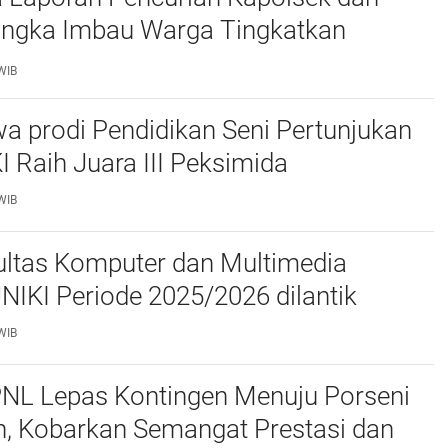
ngka Imbau Warga Tingkatkan
daan
WIB
a prodi Pendidikan Seni Pertunjukan
I Raih Juara III Peksimida
WIB
ltas Komputer dan Multimedia
FKOM) UNIKI Periode 2025/2026 dilantik
WIB
PNL Lepas Kontingen Menuju Porseni
, Kobarkan Semangat Prestasi dan