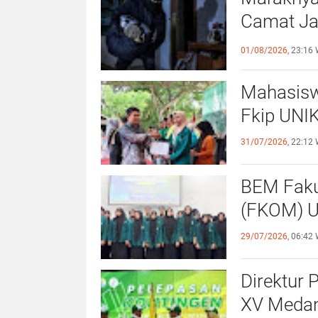
Camat Ja
Kewaspa
01/08/2026,
23:16 
Mahasisw
Fkip UNIK
31/07/2026,
22:12 
BEM Faku
(
29/07/2026,
06:42 
Direktur 
XV Medan