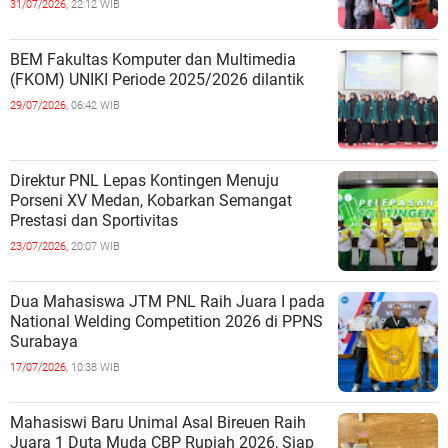
31/07/2026,
22:12 WIB
BEM Fakultas Komputer dan Multimedia
(FKOM) UNIKI Periode 2025/2026 dilantik
29/07/2026,
06:42 WIB
Direktur PNL Lepas Kontingen Menuju
Porseni XV Medan, Kobarkan Semangat
Prestasi dan Sportivitas
23/07/2026,
20:07 WIB
Dua Mahasiswa JTM PNL Raih Juara I pada
National Welding Competition 2026 di PPNS
Surabaya
17/07/2026,
10:38 WIB
Mahasiswi Baru Unimal Asal Bireuen Raih
Juara 1 Duta Muda CBP Rupiah 2026, Siap