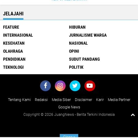
JELAJAHI
FEATURE
HIBURAN
INTERNASIONAL
JURNALISME WARGA
KESEHATAN
NASIONAL
OLAHRAGA
OPINI
PENDIDIKAN
SUDUT PANDANG
TEKNOLOGI
POLITIK
Tentang Kami
Redaksi
Media Siber
Disclaimer
Karir
Media Partner
Google News
Copyright ©
2026 JuangNews - Berita Terkini Indonesia
Close
x