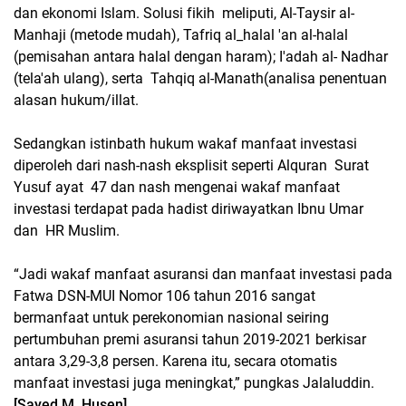
dan ekonomi Islam. Solusi fikih meliputi, Al-Taysir al-
Manhaji (metode mudah), Tafriq al_halal 'an al-halal
(pemisahan antara halal dengan haram); I'adah al- Nadhar
(tela'ah ulang), serta Tahqiq al-Manath(analisa penentuan
alasan hukum/illat.
Sedangkan istinbath hukum wakaf manfaat investasi
diperoleh dari nash-nash eksplisit seperti Alquran Surat
Yusuf ayat 47 dan nash mengenai wakaf manfaat
investasi terdapat pada hadist diriwayatkan Ibnu Umar
dan HR Muslim.
“Jadi wakaf manfaat asuransi dan manfaat investasi pada
Fatwa DSN-MUI Nomor 106 tahun 2016 sangat
bermanfaat untuk perekonomian nasional seiring
pertumbuhan premi asuransi tahun 2019-2021 berkisar
antara 3,29-3,8 persen. Karena itu, secara otomatis
manfaat investasi juga meningkat,” pungkas Jalaluddin.
[Sayed M. Husen]