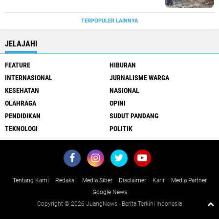
TERPOPULER LAINNYA
JELAJAHI
FEATURE
HIBURAN
INTERNASIONAL
JURNALISME WARGA
KESEHATAN
NASIONAL
OLAHRAGA
OPINI
PENDIDIKAN
SUDUT PANDANG
TEKNOLOGI
POLITIK
Tentang Kami
Redaksi
Media Siber
Disclaimer
Karir
Media Partner
Google News
Copyright ©
2026 JuangNews - Berita Terkini Indonesia