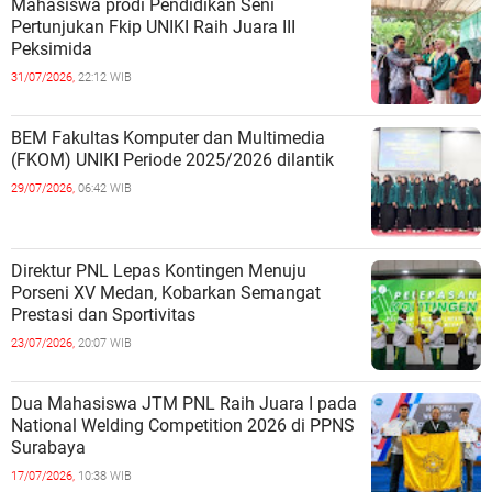
Mahasiswa prodi Pendidikan Seni
Pertunjukan Fkip UNIKI Raih Juara III
Peksimida
31/07/2026,
22:12 WIB
BEM Fakultas Komputer dan Multimedia
(FKOM) UNIKI Periode 2025/2026 dilantik
29/07/2026,
06:42 WIB
Direktur PNL Lepas Kontingen Menuju
Porseni XV Medan, Kobarkan Semangat
Prestasi dan Sportivitas
23/07/2026,
20:07 WIB
Dua Mahasiswa JTM PNL Raih Juara I pada
National Welding Competition 2026 di PPNS
Surabaya
17/07/2026,
10:38 WIB