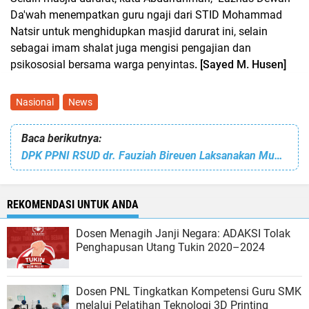
Da'wah menempatkan guru ngaji dari STID Mohammad
Natsir untuk menghidupkan masjid darurat ini, selain
sebagai imam shalat juga mengisi pengajian dan
psikososial bersama warga penyintas
. [Sayed M. Husen]
Nasional
News
Baca berikutnya:
DPK PPNI RSUD dr. Fauziah Bireuen Laksanakan Muskom III
REKOMENDASI UNTUK ANDA
Dosen Menagih Janji Negara: ADAKSI Tolak
Penghapusan Utang Tukin 2020–2024
Dosen PNL Tingkatkan Kompetensi Guru SMK
melalui Pelatihan Teknologi 3D Printing