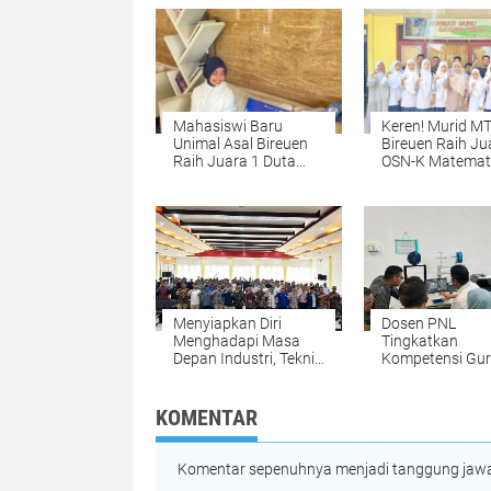
Mahasiswi Baru
Keren! Murid M
Unimal Asal Bireuen
Bireuen Raih Ju
Raih Juara 1 Duta
OSN-K Matemat
Muda CBP Rupiah
2026, Siap Mela
2026, Siap Wakili
Tingkat Provinsi
Lhokseumawe ke
Tingkat Nasional
Menyiapkan Diri
Dosen PNL
Menghadapi Masa
Tingkatkan
Depan Industri, Teknik
Kompetensi Gu
Mesin PNL Gelar
SMK melalui Pel
Kuliah Umum
Teknologi 3D Pri
Bersama Deputi
KOMENTAR
Operasi BPMA
Komentar sepenuhnya menjadi tanggung jawab