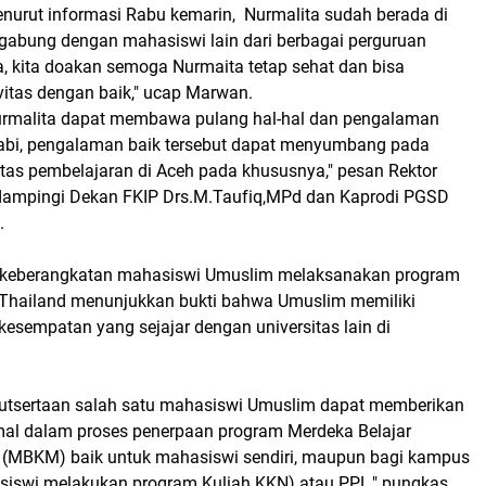
enurut informasi Rabu kemarin, Nurmalita sudah berada di
gabung dengan mahasiswi lain dari berbagai perguruan
ia, kita doakan semoga Nurmaita tetap sehat dan bisa
vitas dengan baik," ucap Marwan.
urmalita dapat membawa pulang hal-hal dan pengalaman
rabi, pengalaman baik tersebut dapat menyumbang pada
itas pembelajaran di Aceh pada khususnya," pesan Rektor
dampingi Dekan FKIP Drs.M.Taufiq,MPd dan Kaprodi PGSD
d.
keberangkatan mahasiswi Umuslim melaksanakan program
Thailand menunjukkan bukti bahwa Umuslim memiliki
sempatan yang sejajar dengan universitas lain di
utsertaan salah satu mahasiswi Umuslim dapat memberikan
mal dalam proses penerpaan program Merdeka Belajar
(MBKM) baik untuk mahasiswi sendiri, maupun bagi kampus
iswi melakukan program Kuliah KKN) atau PPL," pungkas