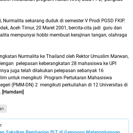
, Nurmalita sekarang duduk di semester V Prodi PGSD FKIP.
edak, Aceh Timur, 20 Maret 2001, bercita-cita jadi guru dan
lita mempunyai hobbi membuat kerajinan tangan, olahraga
ngkatan Nurmalita ke Thailand oleh Rektor Umuslim Marwan,
dengan pelepasan keberangkatan 28 mahasiswa ke UPI
nya juga telah dilakukan pelepasan sebanyak 16
im untuk mengikuti Program Pertukaran Mahasiswa
geri (PMM-DN) 2 mengikuti perkuliahan di 12 Universitas di
.
[Hamdani]
an
:
PJ Bupati Bireuen Saksikan Pembagian BLT di Gampong Matangglumpang Dua Meunasah Dayah