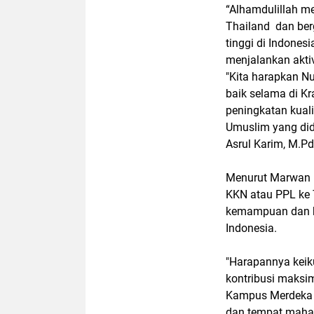
“Alhamdulillah m
Thailand dan ber
tinggi di Indones
menjalankan akti
"Kita harapkan N
baik selama di K
peningkatan kual
Umuslim yang di
Asrul Karim, M.P
Menurut Marwan 
KKN atau PPL ke 
kemampuan dan ke
Indonesia.
"Harapannya keik
kontribusi maksi
Kampus Merdeka 
dan tempat mahas