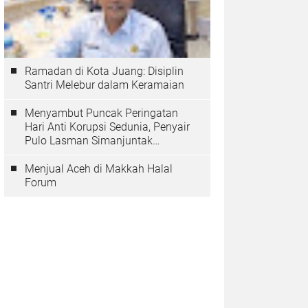
Ramadan di Kota Juang: Disiplin
Santri Melebur dalam Keramaian
Menyambut Puncak Peringatan
Hari Anti Korupsi Sedunia, Penyair
Pulo Lasman Simanjuntak
Menurunkan Tiga Sajak Soroti
Korupsi di Indonesia
Menjual Aceh di Makkah Halal
Forum