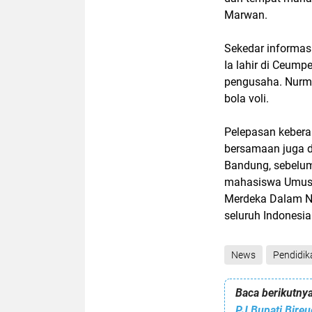
Marwan.
Sekedar informasi
Ia lahir di Ceump
pengusaha. Nurma
bola voli.
Pelepasan kebera
bersamaan juga 
Bandung, sebelum
mahasiswa Umusl
Merdeka Dalam Ne
seluruh Indonesia
News
Pendidik
Baca berikutnya