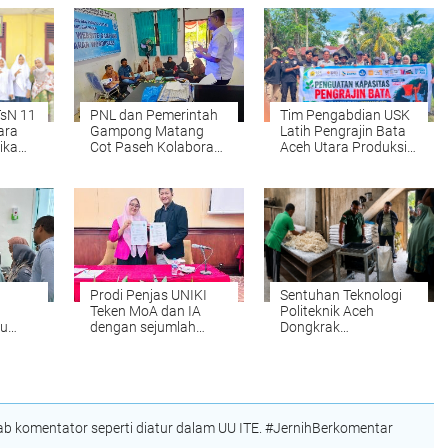
TsN 11
PNL dan Pemerintah
Tim Pengabdian USK
ara
Gampong Matang
Latih Pengrajin Bata
ika
Cot Paseh Kolaborasi
Aceh Utara Produksi
ju ke
Bangun SDM
Bata Ramah
Pengelola Website
Lingkungan dari
Desa
Lumpur Banjir
Prodi Penjas UNIKI
Sentuhan Teknologi
Teken MoA dan IA
Politeknik Aceh
ru
dengan sejumlah
Dongkrak
atihan
Perguruan Tinggi di
Produktivitas UMKM
nting
Indonesia
Roti di Aceh Besar
 komentator seperti diatur dalam UU ITE. #JernihBerkomentar