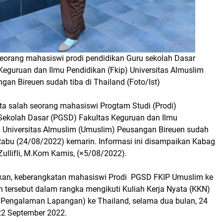
seorang mahasiswi prodi pendidikan Guru sekolah Dasar
Keguruan dan Ilmu Pendidikan (Fkip) Universitas Almuslim
an Bireuen sudah tiba di Thailand (Foto/Ist)
ta salah seorang mahasiswi Progtam Studi (Prodi)
Sekolah Dasar (PGSD) Fakultas Keguruan dan Ilmu
) Universitas Almuslim (Umuslim) Peusangan Bireuen sudah
 Rabu (24/08/2022) kemarin. Informasi ini disampaikan Kabag
llifli, M.Kom Kamis, (×5/08/2022).
akan, keberangkatan mahasiswi Prodi PGSD FKIP Umuslim ke
h tersebut dalam rangka mengikuti Kuliah Kerja Nyata (KKN)
k Pengalaman Lapangan) ke Thailand, selama dua bulan, 24
22 September 2022.