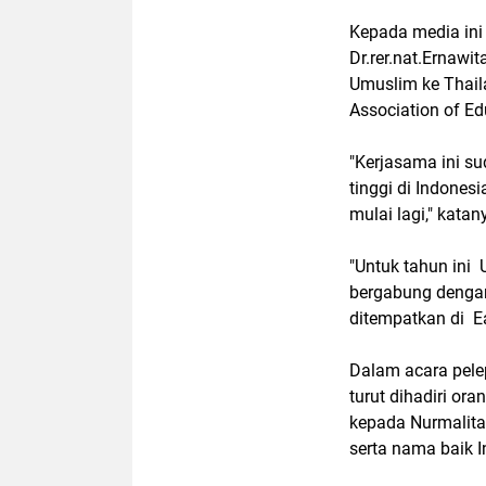
Kepada media ini
Dr.rer.nat.Ernaw
Umuslim ke Thail
Association of Edu
"Kerjasama ini su
tinggi di Indones
mulai lagi," katan
"Untuk tahun ini
bergabung dengan 
ditempatkan di Ea
Dalam acara pele
turut dihadiri or
kepada Nurmalita
serta nama baik 