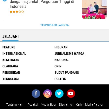
dengan sejumlah Perguruan Tinggi di
Indonesia
TERPOPULER LAINNYA
JELAJAHI
FEATURE
HIBURAN
INTERNASIONAL
JURNALISME WARGA
KESEHATAN
NASIONAL
OLAHRAGA
OPINI
PENDIDIKAN
SUDUT PANDANG
TEKNOLOGI
POLITIK
Tentang Kami
Redaksi
Media Siber
Disclaimer
Karir
Media Partner