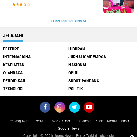
TERPOPULER LAINNYA
JELAJAHI
FEATURE
HIBURAN
INTERNASIONAL
JURNALISME WARGA
KESEHATAN
NASIONAL
OLAHRAGA
OPINI
PENDIDIKAN
SUDUT PANDANG
TEKNOLOGI
POLITIK
Tentang Kami
Redaksi
Media Siber
Disclaimer
Karir
Media Partner
Google News
Copyright ©
2026 JuangNews - Berita Terkini Indonesia