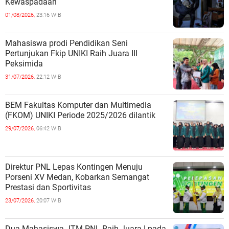
Kewaspadaan
01/08/2026,
23:16 WIB
Mahasiswa prodi Pendidikan Seni
Pertunjukan Fkip UNIKI Raih Juara III
Peksimida
31/07/2026,
22:12 WIB
BEM Fakultas Komputer dan Multimedia
(FKOM) UNIKI Periode 2025/2026 dilantik
29/07/2026,
06:42 WIB
Direktur PNL Lepas Kontingen Menuju
Porseni XV Medan, Kobarkan Semangat
Prestasi dan Sportivitas
23/07/2026,
20:07 WIB
Dua Mahasiswa JTM PNL Raih Juara I pada