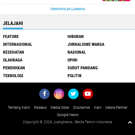
TERPOPULER LAINNYA
JELAJAHI
FEATURE
HIBURAN
INTERNASIONAL
JURNALISME WARGA
KESEHATAN
NASIONAL
OLAHRAGA
OPINI
PENDIDIKAN
SUDUT PANDANG
TEKNOLOGI
POLITIK
Tentang Kami
Redaksi
Media Siber
Disclaimer
Karir
Media Partner
Google News
Copyright ©
2026 JuangNews - Berita Terkini Indonesia