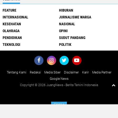
FEATURE
HIBURAN
INTERNASIONAL
JURNALISME WARGA
KESEHATAN
NASIONAL
OLAHRAGA
OPINI
PENDIDIKAN
SUDUT PANDANG
TEKNOLOGI
POLITIK
Tentang Kami
Redaksi
Media Siber
Disclaimer
Karir
Media Partner
Google News
Copyright ©
2026 JuangNews - Berita Terkini Indonesia
Close
x