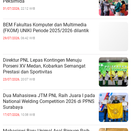
Peksimida
31/07/2026,
22:12 WIB
BEM Fakultas Komputer dan Multimedia
(FKOM) UNIKI Periode 2025/2026 dilantik
29/07/2026,
06:42 WIB
Direktur PNL Lepas Kontingen Menuju
Porseni XV Medan, Kobarkan Semangat
Prestasi dan Sportivitas
23/07/2026,
20:07 WIB
Dua Mahasiswa JTM PNL Raih Juara I pada
National Welding Competition 2026 di PPNS
Surabaya
17/07/2026,
10:38 WIB
Mahasiswi Baru Unimal Asal Bireuen Raih