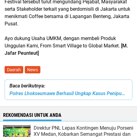
Festival tersebut turut mengundang Pejabat, Masyarakat
serta Stakeholder terkait yang berdomisili di Jakarta untuk
menikmati Coffee bersama di Lapangan Benteng, Jakarta
Pusat.
Ayo dukung Usaha UMKM, dengan membeli Produk
Unggulan Kami, From Smart Village to Global Market.
[M.
Jafar Peunteut]
Daerah
News
Baca berikutnya:
Polres Lhokseumawe Berhasil Ungkap Kasus Penipuan Berkedok Penerimaan CPNS K2 dan PPPK, Kerugian Korban Capai Rp 2,5 Milyar
REKOMENDASI UNTUK ANDA
Direktur PNL Lepas Kontingen Menuju Porseni
XV Medan, Kobarkan Semangat Prestasi dan