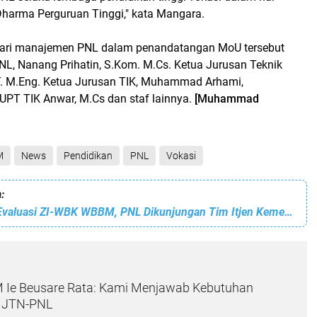
Dharma Perguruan Tinggi," kata Mangara.
 dari manajemen PNL dalam penandatangan MoU tersebut
 PNL, Nanang Prihatin, S.Kom. M.Cs. Ketua Jurusan Teknik
S.T. M.Eng. Ketua Jurusan TIK, Muhammad Arhami,
 UPT TIK Anwar, M.Cs dan staf lainnya.
[Muhammad
M
News
Pendidikan
PNL
Vokasi
:
Dalam Rangka Evaluasi ZI-WBK WBBM, PNL Dikunjungan Tim Itjen Kemendikbudristek
M Ie Beusare Rata: Kami Menjawab Kebutuhan
 JTN-PNL