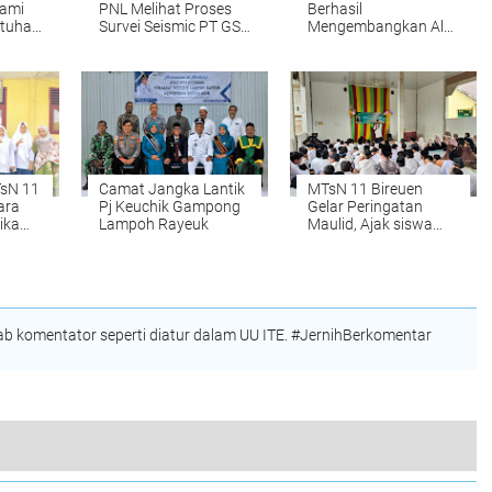
Kami
PNL Melihat Proses
Berhasil
tuhan
Survei Seismic PT GSI
Mengembangkan Alat
TN-
di Aceh Utara
Pengeringan untuk
Membantu
Permasalahan Mitra
dan Petani Rempah di
Aceh
TsN 11
Camat Jangka Lantik
MTsN 11 Bireuen
ara
Pj Keuchik Gampong
Gelar Peringatan
ika
Lampoh Rayeuk
Maulid, Ajak siswa
ju ke
mencintai Rasulullah
SAW
 komentator seperti diatur dalam UU ITE. #JernihBerkomentar
a Permana. Ini yang Disepakati Kedua Belah Pihak