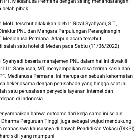
n PT. Medianusa Permana dengan saling menandatangani
 belah pihak.
oU tersebut dilakukan oleh Ir. Rizal Syahyadi, S.T.,
Direktur PNL dan Mangara Parpulungan Peranginangin
PT. Medianusa Permana. Adapun acara tersebut
di salah satu hotel di Medan pada Sabtu (11/06/2022).
al Syahyadi beserta manajemen PNL dalam hal ini diwakili
ur III Ir. Sariyusda, MT, menyampaikan rasa terima kasih dan
 PT. Medianusa Permana. Ini merupakan sebuah kehormatan
isa bekerjasama dengan perusahaan yang hingga saat ini
lah satu perusahaan penyedia layanan internet dan
rdepan di Indonesia.
enyampaikan bahwa outcome dari kerja sama ini selain
 Dharma Perguruan Tinggi, juga sebagai wujud mendukung
mahasiswa khususnya di bawah Pendidikan Vokasi (DIKSI)
hard skill yang mumpuni.