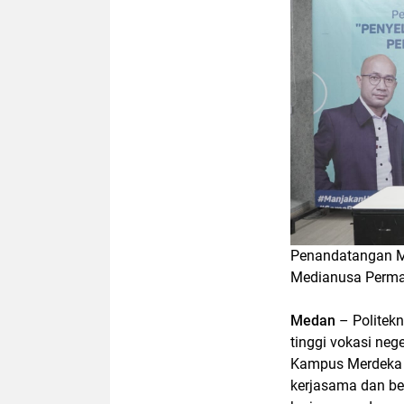
Penandatangan M
Medianusa Perm
Medan
– Politek
tinggi vokasi ne
Kampus Merdeka 
kerjasama dan be