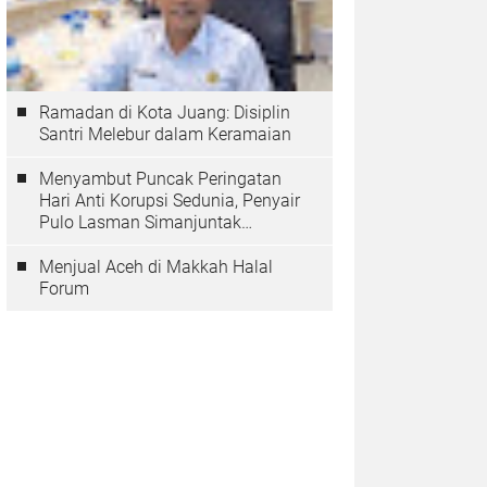
Ramadan di Kota Juang: Disiplin
Santri Melebur dalam Keramaian
Menyambut Puncak Peringatan
Hari Anti Korupsi Sedunia, Penyair
Pulo Lasman Simanjuntak
Menurunkan Tiga Sajak Soroti
Korupsi di Indonesia
Menjual Aceh di Makkah Halal
Forum