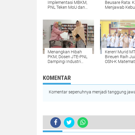
Implementasi MBKM,
Beusare Rata: 
PNL Teken MoU dan
Menjawab Kebu
MoA dengan KPPN
Pembelajaran J
Lhokseumawe
PNL
Menangkan Hibah
Keren! Murid M
PKM, Dosen JTE-PNL
Bireuen Raih Ju
Dampingi Industri
OSN-K Matemat
Rumah Tangga untuk
2026, Siap Mela
Memperbaiki Aspek
Tingkat Provinsi
produksi, Quality
KOMENTAR
Control dan
Pemasaran
Komentar sepenuhnya menjadi tanggung jawab
TERKINI
PNL Teken MoU dengan PT. Medianus