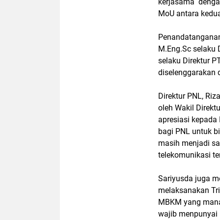
kerjasama denga
MoU antara kedua
Penandatanganan M
M.Eng.Sc selaku 
selaku Direktur 
diselenggarakan 
Direktur PNL, Riz
oleh Wakil Direkt
apresiasi kepada
bagi PNL untuk b
masih menjadi sa
telekomunikasi te
Sariyusda juga m
melaksanakan Tri
MBKM yang mana 
wajib menpunyai 