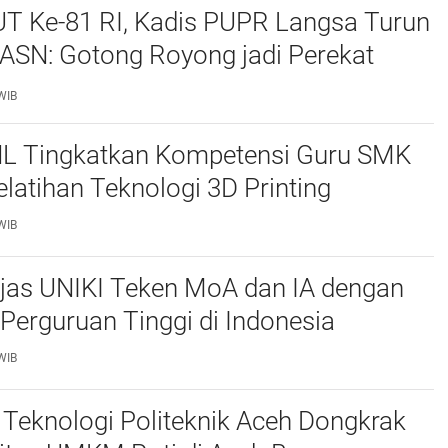
UT Ke-81 RI, Kadis PUPR Langsa Turun
ASN: Gotong Royong jadi Perekat
maan
WIB
L Tingkatkan Kompetensi Guru SMK
elatihan Teknologi 3D Printing
WIB
njas UNIKI Teken MoA dan IA dengan
Perguruan Tinggi di Indonesia
WIB
Teknologi Politeknik Aceh Dongkrak