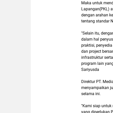
Maka untuk mendu
Lapangan(PKL) at
dengan arahan ke
tentang standar N
"Selain itu, deng
dalam hal penyus
praktisi, penyedi
dan project bersa
infrastruktur ser
program lain yang
Sariyusda
Direktur PT. Med
menyampaikan jug
selama ini.
"Kami siap untuk
yang diperlukan 