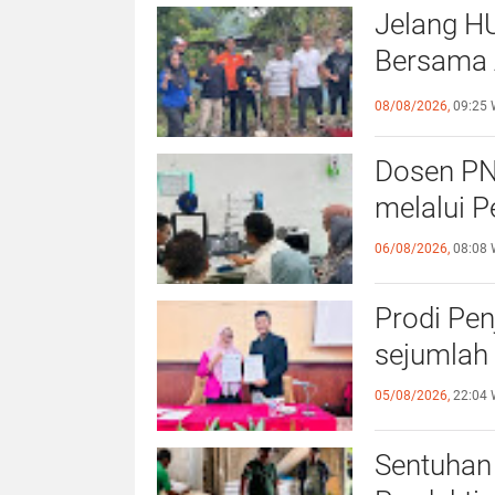
Jelang H
Bersama 
Kebersa
08/08/2026,
09:25 
Dosen PN
melalui P
06/08/2026,
08:08 
Prodi Pe
sejumlah 
05/08/2026,
22:04 
Sentuhan 