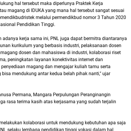
kung hal tersebut maka diperlunya Praktek Kerja
au magang di IDUKA yang mana hal tersebut sangat sesuai
mendikbudristek melalui permendikbud nomor 3 Tahun 2020
asional Pendidikan Tinggi.
an adanya kerja sama ini, PNL juga dapat bermitra diantaranya
unan kurikulum yang berbasis industri, pelaksanaan dosen
a magang dosen dan mahasiswa di industri, kolaborasi riset
ma, peningkatan layanan konektivitas internet dan
ta penyediaan magang dan mengajar kuliah tamu serta
 bisa mendukung antar kedua belah pihak nanti," ujar
ianusa Permana, Mangara Perpulungan Peranginangin
a rasa terima kasih atas kerjasama yang sudah terjalin
 melakukan kolaborasi untuk mendukung kebutuhan apa saja
PNL selaku lembaga pendidikan tinggi vokasi dalam hal