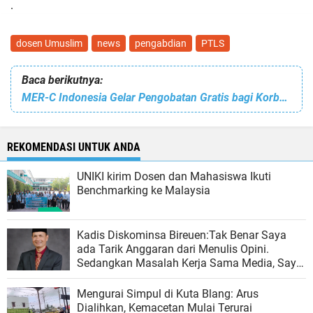
.
dosen Umuslim
news
pengabdian
PTLS
Baca berikutnya:
MER-C Indonesia Gelar Pengobatan Gratis bagi Korban Bencana Hidrometeorologi di Jangka
REKOMENDASI UNTUK ANDA
UNIKI kirim Dosen dan Mahasiswa Ikuti
Benchmarking ke Malaysia
Kadis Diskominsa Bireuen:Tak Benar Saya
ada Tarik Anggaran dari Menulis Opini.
Sedangkan Masalah Kerja Sama Media, Saya
tak Berdaya, itu Diluar Kendali Kami
Mengurai Simpul di Kuta Blang: Arus
Dialihkan, Kemacetan Mulai Terurai