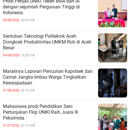
Prodi Penjas UNIKI Teken MoA dan IA
dengan sejumlah Perguruan Tinggi di
Indonesia
05/08/2026,
22:04 WIB
Sentuhan Teknologi Politeknik Aceh
Dongkrak Produktivitas UMKM Roti di Aceh
Besar
04/08/2026,
13:28 WIB
Maraknya Laporan Pencurian Kapolsek dan
Camat Jangka Imbau Warga Tingkatkan
Kewaspadaan
01/08/2026,
23:16 WIB
Mahasiswa prodi Pendidikan Seni
Pertunjukan Fkip UNIKI Raih Juara III
Peksimida
31/07/2026,
22:12 WIB