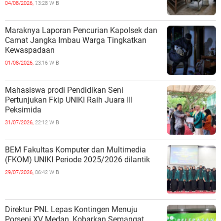
04/08/2026,
13:28 WIB
Maraknya Laporan Pencurian Kapolsek dan
Camat Jangka Imbau Warga Tingkatkan
Kewaspadaan
01/08/2026,
23:16 WIB
Mahasiswa prodi Pendidikan Seni
Pertunjukan Fkip UNIKI Raih Juara III
Peksimida
31/07/2026,
22:12 WIB
BEM Fakultas Komputer dan Multimedia
(FKOM) UNIKI Periode 2025/2026 dilantik
29/07/2026,
06:42 WIB
Direktur PNL Lepas Kontingen Menuju
Porseni XV Medan, Kobarkan Semangat