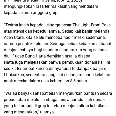
MT., melalui media ini Senin, (08/12/2025)
mengungkapkan rasa terima kasih yang mendalam
kepada seluruh anggota grup.
“Terima kasih kepada keluarga besar The Light From Pase
atas atensi dan kepeduliannya. Setiap kali banjir melanda
Aceh Utara, kita selalu mencoba hadir meski sederhana,
namun penuh ketulusan. Semoga setiap kebaikan sahabat
menjadi cahaya bagi saudara-saudara kita yang sedang
diuji.” ucap Bung Hatta demikian iasa ia disapa.
Hatta juga menjelaskan bahwa pembukaan donasi kali ini
sedikit terlambat karena dirinya turut terdampak banjir di
Lhoksukon, sementara sang istri sedang menanti kelahiran
anak mereka dalam usia kehamilan 8,5 bulan.
“Walau banyak sahabat telah menyalurkan bantuan secara
pribadi atau melalui lembaga lain, alhamdulillah donasi
yang terkumpul di grup ini tetap menjadi aliran kebaikan
yang menguatkan,” ujarnya.