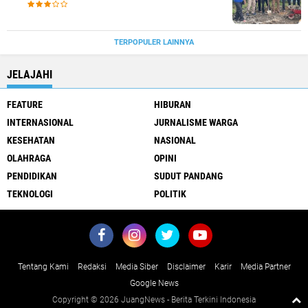
TERPOPULER LAINNYA
JELAJAHI
FEATURE
HIBURAN
INTERNASIONAL
JURNALISME WARGA
KESEHATAN
NASIONAL
OLAHRAGA
OPINI
PENDIDIKAN
SUDUT PANDANG
TEKNOLOGI
POLITIK
Tentang Kami
Redaksi
Media Siber
Disclaimer
Karir
Media Partner
Google News
Copyright ©
2026 JuangNews - Berita Terkini Indonesia