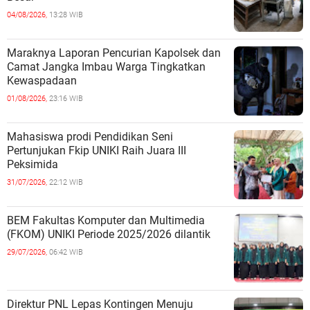
04/08/2026,
13:28 WIB
Maraknya Laporan Pencurian Kapolsek dan
Camat Jangka Imbau Warga Tingkatkan
Kewaspadaan
01/08/2026,
23:16 WIB
Mahasiswa prodi Pendidikan Seni
Pertunjukan Fkip UNIKI Raih Juara III
Peksimida
31/07/2026,
22:12 WIB
BEM Fakultas Komputer dan Multimedia
(FKOM) UNIKI Periode 2025/2026 dilantik
29/07/2026,
06:42 WIB
Direktur PNL Lepas Kontingen Menuju