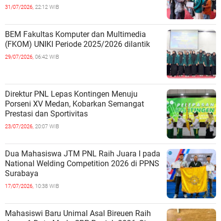
31/07/2026,
22:12 WIB
BEM Fakultas Komputer dan Multimedia
(FKOM) UNIKI Periode 2025/2026 dilantik
29/07/2026,
06:42 WIB
Direktur PNL Lepas Kontingen Menuju
Porseni XV Medan, Kobarkan Semangat
Prestasi dan Sportivitas
23/07/2026,
20:07 WIB
Dua Mahasiswa JTM PNL Raih Juara I pada
National Welding Competition 2026 di PPNS
Surabaya
17/07/2026,
10:38 WIB
Mahasiswi Baru Unimal Asal Bireuen Raih