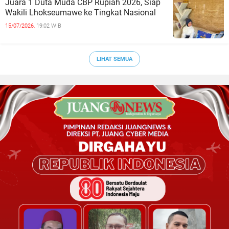
Juara 1 Duta Muda CBP Rupiah 2026, Siap
Wakili Lhokseumawe ke Tingkat Nasional
15/07/2026,
19:02 WIB
LIHAT SEMUA