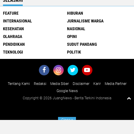
JELAJAHI
FEATURE
HIBURAN
INTERNASIONAL
JURNALISME WARGA
KESEHATAN
NASIONAL
OLAHRAGA
OPINI
PENDIDIKAN
SUDUT PANDANG
TEKNOLOGI
POLITIK
Tentang Kami
Redaksi
Media Siber
Disclaimer
Karir
Media Partner
Google News
Copyright ©
2026 JuangNews - Berita Terkini Indonesia
Close
x