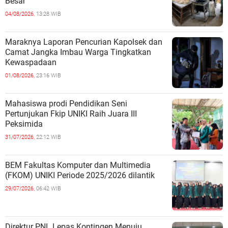
Besar
04/08/2026,
13:28 WIB
Maraknya Laporan Pencurian Kapolsek dan
Camat Jangka Imbau Warga Tingkatkan
Kewaspadaan
01/08/2026,
23:16 WIB
Mahasiswa prodi Pendidikan Seni
Pertunjukan Fkip UNIKI Raih Juara III
Peksimida
31/07/2026,
22:12 WIB
BEM Fakultas Komputer dan Multimedia
(FKOM) UNIKI Periode 2025/2026 dilantik
29/07/2026,
06:42 WIB
Direktur PNL Lepas Kontingen Menuju