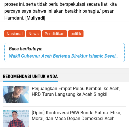
proses ini, serta tidak perlu berspekulasi secara liat, kita
percaya saya bahwa ini akan berakhir bahagia," pesan
Hamdani.
[Muliyadi]
Nasional
News
Pendidikan
politik
Baca berikutnya:
Wakil Gubernur Aceh Bertemu Direktur Islamic Development Bank: Perkuat Komitmen Pembangunan Ekonomi dan SDM
REKOMENDASI UNTUK ANDA
Perjuangkan Empat Pulau Kembali ke Aceh,
HRD Turun Langsung ke Aceh Singkil
[Opini] Kontroversi PAW Bunda Salma: Etika,
Moral, dan Masa Depan Demokrasi Aceh