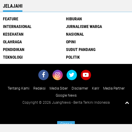
JELAJAHI
FEATURE
HIBURAN
INTERNASIONAL
JURNALISME WARGA
KESEHATAN
NASIONAL
OLAHRAGA
OPINI
PENDIDIKAN
SUDUT PANDANG
TEKNOLOGI
POLITIK
Tentang Kami
Redaksi
Media Siber
Disclaimer
Karir
Media Partner
Google News
Copyright ©
2026 JuangNews - Berita Terkini Indonesia
Close
x