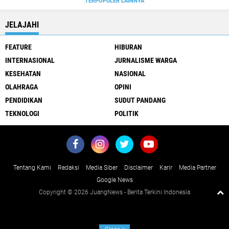
TERPOPULER LAINNYA
JELAJAHI
FEATURE
HIBURAN
INTERNASIONAL
JURNALISME WARGA
KESEHATAN
NASIONAL
OLAHRAGA
OPINI
PENDIDIKAN
SUDUT PANDANG
TEKNOLOGI
POLITIK
Tentang Kami
Redaksi
Media Siber
Disclaimer
Karir
Media Partner
Google News
Copyright ©
2026 JuangNews - Berita Terkini Indonesia