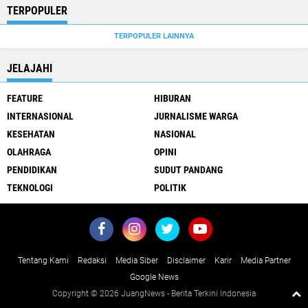
TERPOPULER
TERPOPULER LAINNYA
JELAJAHI
FEATURE
HIBURAN
INTERNASIONAL
JURNALISME WARGA
KESEHATAN
NASIONAL
OLAHRAGA
OPINI
PENDIDIKAN
SUDUT PANDANG
TEKNOLOGI
POLITIK
Tentang Kami
Redaksi
Media Siber
Disclaimer
Karir
Media Partner
Google News
Copyright ©
2026 JuangNews - Berita Terkini Indonesia