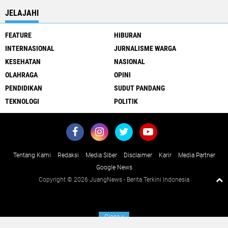
JELAJAHI
FEATURE
HIBURAN
INTERNASIONAL
JURNALISME WARGA
KESEHATAN
NASIONAL
OLAHRAGA
OPINI
PENDIDIKAN
SUDUT PANDANG
TEKNOLOGI
POLITIK
Tentang Kami
Redaksi
Media Siber
Disclaimer
Karir
Media Partner
Google News
Copyright ©
2026 JuangNews - Berita Terkini Indonesia
Close
x