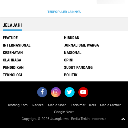
TERPOPULER LAINNYA
JELAJAHI
FEATURE
HIBURAN
INTERNASIONAL
JURNALISME WARGA
KESEHATAN
NASIONAL
OLAHRAGA
OPINI
PENDIDIKAN
SUDUT PANDANG
TEKNOLOGI
POLITIK
Tentang Kami
Redaksi
Media Siber
Disclaimer
Karir
Media Partner
Google News
Copyright ©
2026 JuangNews - Berita Terkini Indonesia