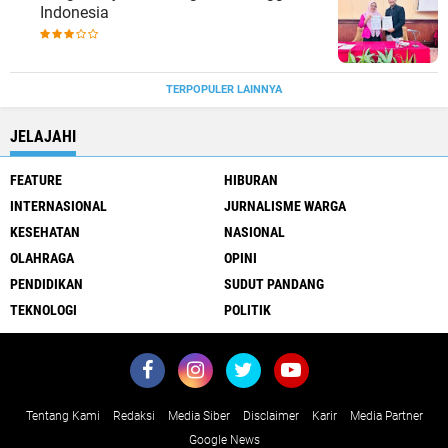
Indonesia
TERPOPULER LAINNYA
JELAJAHI
FEATURE
HIBURAN
INTERNASIONAL
JURNALISME WARGA
KESEHATAN
NASIONAL
OLAHRAGA
OPINI
PENDIDIKAN
SUDUT PANDANG
TEKNOLOGI
POLITIK
Tentang Kami
Redaksi
Media Siber
Disclaimer
Karir
Media Partner
Google News