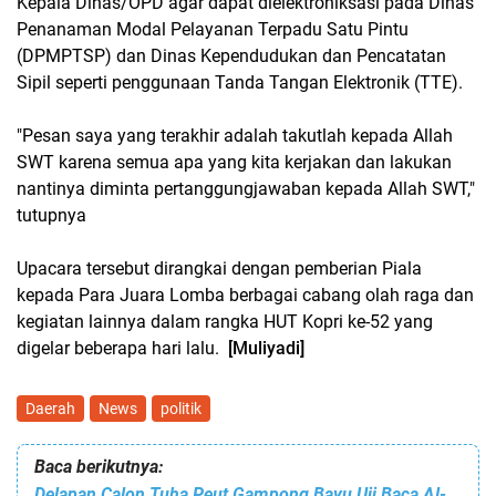
Kepala Dinas/OPD agar dapat dielektroniksasi pada Dinas
Penanaman Modal Pelayanan Terpadu Satu Pintu
(DPMPTSP) dan Dinas Kependudukan dan Pencatatan
Sipil seperti penggunaan Tanda Tangan Elektronik (TTE).
"Pesan saya yang terakhir adalah takutlah kepada Allah
SWT karena semua apa yang kita kerjakan dan lakukan
nantinya diminta pertanggungjawaban kepada Allah SWT,"
tutupnya
Upacara tersebut dirangkai dengan pemberian Piala
kepada Para Juara Lomba berbagai cabang olah raga dan
kegiatan lainnya dalam rangka HUT Kopri ke-52 yang
digelar beberapa hari lalu.
[Muliyadi]
Daerah
News
politik
Baca berikutnya:
Delapan Calon Tuha Peut Gampong Bayu Uji Baca Al-Quran