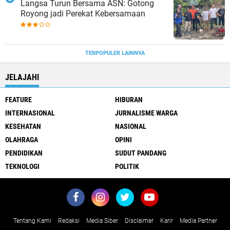
Langsa Turun Bersama ASN: Gotong
Royong jadi Perekat Kebersamaan
TERPOPULER LAINNYA
JELAJAHI
FEATURE
HIBURAN
INTERNASIONAL
JURNALISME WARGA
KESEHATAN
NASIONAL
OLAHRAGA
OPINI
PENDIDIKAN
SUDUT PANDANG
TEKNOLOGI
POLITIK
Tentang Kami
Redaksi
Media Siber
Disclaimer
Karir
Media Partner