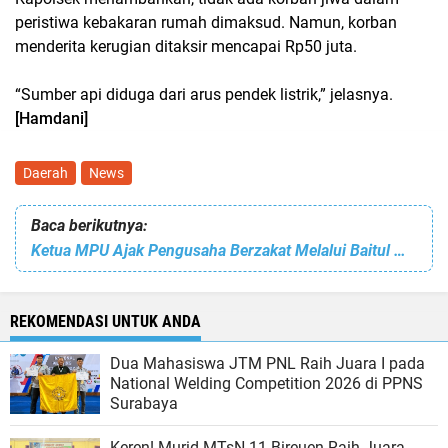
peristiwa kebakaran rumah dimaksud. Namun, korban
menderita kerugian ditaksir mencapai Rp50 juta.
“Sumber api diduga dari arus pendek listrik,” jelasnya.
[Hamdani]
Daerah
News
Baca berikutnya:
Ketua MPU Ajak Pengusaha Berzakat Melalui Baitul Mal
REKOMENDASI UNTUK ANDA
Dua Mahasiswa JTM PNL Raih Juara I pada
National Welding Competition 2026 di PPNS
Surabaya
Keren! Murid MTsN 11 Bireuen Raih Juara