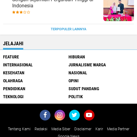
Indonesia
TERPOPULER LAINNYA
JELAJAHI
FEATURE
HIBURAN
INTERNASIONAL
JURNALISME WARGA
KESEHATAN
NASIONAL
OLAHRAGA
OPINI
PENDIDIKAN
SUDUT PANDANG
TEKNOLOGI
POLITIK
Tentang Kami
Redaksi
Media Siber
Disclaimer
Karir
Media Partner
Google News