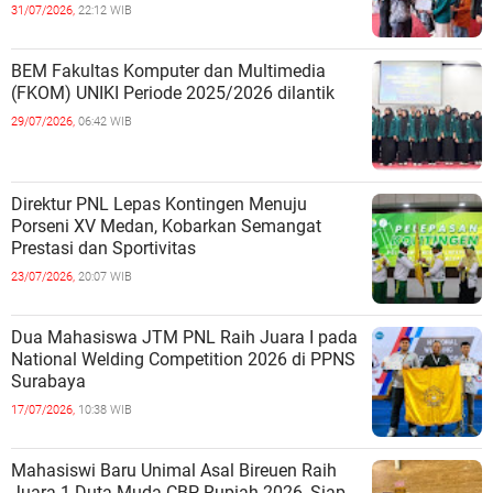
31/07/2026,
22:12 WIB
BEM Fakultas Komputer dan Multimedia
(FKOM) UNIKI Periode 2025/2026 dilantik
29/07/2026,
06:42 WIB
Direktur PNL Lepas Kontingen Menuju
Porseni XV Medan, Kobarkan Semangat
Prestasi dan Sportivitas
23/07/2026,
20:07 WIB
Dua Mahasiswa JTM PNL Raih Juara I pada
National Welding Competition 2026 di PPNS
Surabaya
17/07/2026,
10:38 WIB
Mahasiswi Baru Unimal Asal Bireuen Raih
Juara 1 Duta Muda CBP Rupiah 2026, Siap