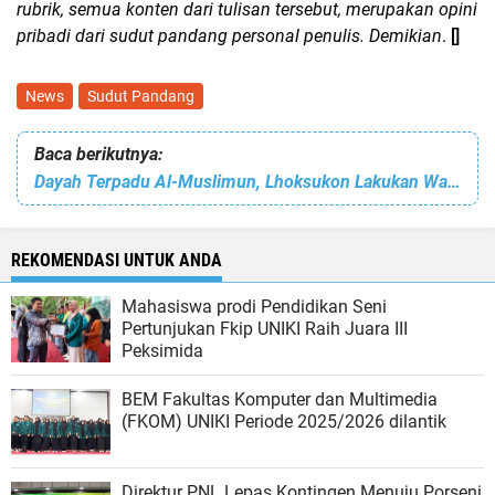
rubrik, semua konten dari tulisan tersebut, merupakan opini
pribadi dari sudut pandang personal penulis. Demikian
.
[]
News
Sudut Pandang
Baca berikutnya:
Dayah Terpadu Al-Muslimun, Lhoksukon Lakukan Wawancara Calon Karyawan dan Guru Baru
REKOMENDASI UNTUK ANDA
Mahasiswa prodi Pendidikan Seni
Pertunjukan Fkip UNIKI Raih Juara III
Peksimida
BEM Fakultas Komputer dan Multimedia
(FKOM) UNIKI Periode 2025/2026 dilantik
Direktur PNL Lepas Kontingen Menuju Porseni