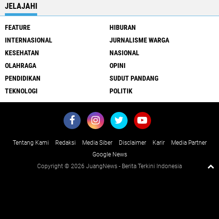
JELAJAHI
FEATURE
HIBURAN
INTERNASIONAL
JURNALISME WARGA
KESEHATAN
NASIONAL
OLAHRAGA
OPINI
PENDIDIKAN
SUDUT PANDANG
TEKNOLOGI
POLITIK
Tentang Kami
Redaksi
Media Siber
Disclaimer
Karir
Media Partner
Google News
Copyright ©
2026 JuangNews - Berita Terkini Indonesia