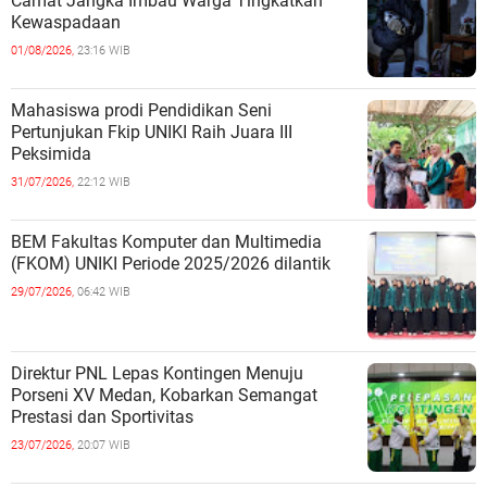
Camat Jangka Imbau Warga Tingkatkan
Kewaspadaan
01/08/2026,
23:16 WIB
Mahasiswa prodi Pendidikan Seni
Pertunjukan Fkip UNIKI Raih Juara III
Peksimida
31/07/2026,
22:12 WIB
BEM Fakultas Komputer dan Multimedia
(FKOM) UNIKI Periode 2025/2026 dilantik
29/07/2026,
06:42 WIB
Direktur PNL Lepas Kontingen Menuju
Porseni XV Medan, Kobarkan Semangat
Prestasi dan Sportivitas
23/07/2026,
20:07 WIB