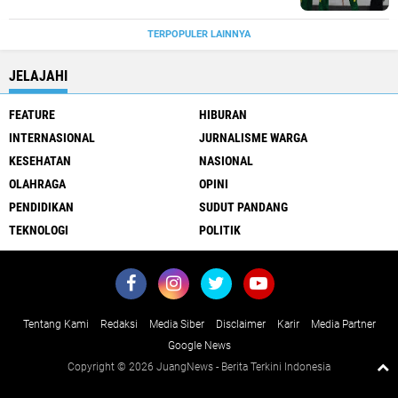
TERPOPULER LAINNYA
JELAJAHI
FEATURE
HIBURAN
INTERNASIONAL
JURNALISME WARGA
KESEHATAN
NASIONAL
OLAHRAGA
OPINI
PENDIDIKAN
SUDUT PANDANG
TEKNOLOGI
POLITIK
Tentang Kami
Redaksi
Media Siber
Disclaimer
Karir
Media Partner
Google News
Copyright ©
2026 JuangNews - Berita Terkini Indonesia