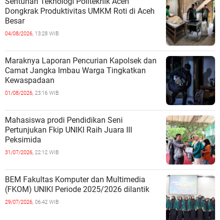
Sentuhan Teknologi Politeknik Aceh
Dongkrak Produktivitas UMKM Roti di Aceh
Besar
04/08/2026,
13:28 WIB
Maraknya Laporan Pencurian Kapolsek dan
Camat Jangka Imbau Warga Tingkatkan
Kewaspadaan
01/08/2026,
23:16 WIB
Mahasiswa prodi Pendidikan Seni
Pertunjukan Fkip UNIKI Raih Juara III
Peksimida
31/07/2026,
22:12 WIB
BEM Fakultas Komputer dan Multimedia
(FKOM) UNIKI Periode 2025/2026 dilantik
29/07/2026,
06:42 WIB