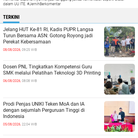
dalam UU ITE. #JernihBerkomentar
TERKINI
Jelang HUT Ke-81 RI, Kadis PUPR Langsa
Turun Bersama ASN: Gotong Royong jadi
Perekat Kebersamaan
08/08/2026,
09:25 WIB
Dosen PNL Tingkatkan Kompetensi Guru
SMK melalui Pelatihan Teknologi 3D Printing
06/08/2026,
08:08 WIB
Prodi Penjas UNIKI Teken MoA dan IA
dengan sejumlah Perguruan Tinggi di
Indonesia
05/08/2026,
22:04 WIB