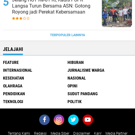
Langsa Turun Bersama ASN: Gotong
Royong jadi Perekat Kebersamaan
TERPOPULER LAINNYA
JELAJAHI
FEATURE
HIBURAN
INTERNASIONAL
JURNALISME WARGA
KESEHATAN
NASIONAL
OLAHRAGA
OPINI
PENDIDIKAN
SUDUT PANDANG
TEKNOLOGI
POLITIK
Tentang Kami
Redaksi
Media Siber
Disclaimer
Karir
Media Partner