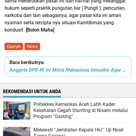
sama menertibkan pasar ini dari hal-hal yang melanggar
hukum seperti praktik pungutan liar ( Pungli ), pencurian,
narkoba dan lain sebagainya, agar pasar kita ini aman
nyaman serta tercipta nya situasi Kamtibmas yang
kondusif.
[Bolon Maha]
Daerah
News
Baca berikutnya:
Anggota DPR-RI Ini Minta Mahasiswa Umuslim Agar Berkarakter Islami
REKOMENDASI UNTUK ANDA
Poltekkes Kemenkes Aceh Latih Kader
Kesehatan Cegah Stunting di Nisam melalui
Program "Gasting"
Melewati "Jembatan Kepala Hiu": Uji Nyali
Tanpa Garansi