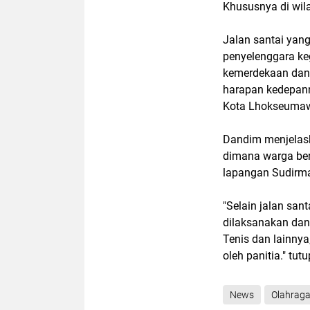
Khususnya di wil
Jalan santai yan
penyelenggara ke
kemerdekaan dan a
harapan kedepan
Kota Lhokseumaw
Dandim menjelaska
dimana warga ber
lapangan Sudirm
"Selain jalan san
dilaksanakan dan p
Tenis dan lainnya
oleh panitia." tu
News
Olahrag