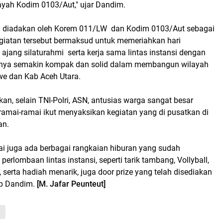
ayah Kodim 0103/Aut," ujar Dandim.
g diadakan oleh Korem 011/LW dan Kodim 0103/Aut sebagai
giatan tersebut bermaksud untuk memeriahkan hari
jang silaturahmi serta kerja sama lintas instansi dengan
nya semakin kompak dan solid dalam membangun wilayah
e dan Kab Aceh Utara.
n, selain TNI-Polri, ASN, antusias warga sangat besar
amai-ramai ikut menyaksikan kegiatan yang di pusatkan di
an.
tai juga ada berbagai rangkaian hiburan yang sudah
erlombaan lintas instansi, seperti tarik tambang, Vollyball,
, serta hadiah menarik, juga door prize yang telah disediakan
tup Dandim.
[M. Jafar Peunteut]
a