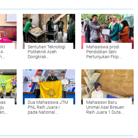
IKI
Sentuhan Teknologi
Mahasiswa prodi
IA
Politeknik Aceh
Pendidikan Seni
h
Dongkrak
Pertunjukan Fkip
i di
Produktivitas UMKM
UNIKI Raih Juara III
Roti di Aceh Besar
Peksimida
pas
Dua Mahasiswa JTM
Mahasiswi Baru
ju
PNL Raih Juara I
Unimal Asal Bireuen
an,
pada National
Raih Juara 1 Duta
ngat
Welding Competition
Muda CBP Rupiah
2026 di PPNS
2026, Siap Wakili
Surabaya
Lhokseumawe ke
Tingkat Nasional