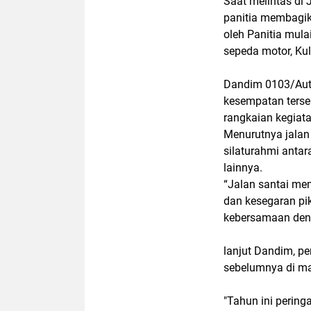
Saat melintas di
panitia membagik
oleh Panitia mula
sepeda motor, Ku
Dandim 0103/Aut 
kesempatan terse
rangkaian kegiat
Menurutnya jalan
silaturahmi antar
lainnya.
“Jalan santai me
dan kesegaran pi
kebersamaan deng
lanjut Dandim, pe
sebelumnya di m
"Tahun ini perin