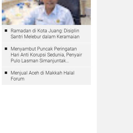
Ramadan di Kota Juang: Disiplin
Santri Melebur dalam Keramaian
Menyambut Puncak Peringatan
Hari Anti Korupsi Sedunia, Penyair
Pulo Lasman Simanjuntak
Menurunkan Tiga Sajak Soroti
Korupsi di Indonesia
Menjual Aceh di Makkah Halal
Forum