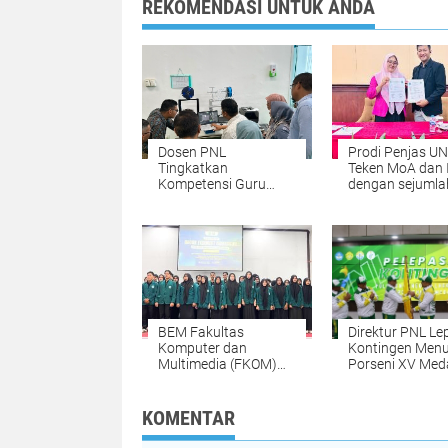
REKOMENDASI UNTUK ANDA
Dosen PNL
Prodi Penjas UN
Tingkatkan
Teken MoA dan 
Kompetensi Guru
dengan sejumla
SMK melalui Pelatihan
Perguruan Tingg
Teknologi 3D Printing
Indonesia
BEM Fakultas
Direktur PNL Le
Komputer dan
Kontingen Menu
Multimedia (FKOM)
Porseni XV Med
UNIKI Periode
Kobarkan Sema
2025/2026 dilantik
Prestasi dan
Sportivitas
KOMENTAR