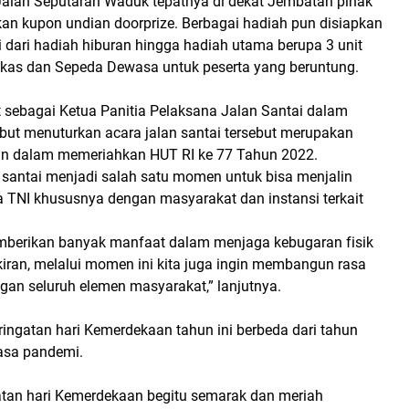
 Jalan Seputaran Waduk tepatnya di dekat Jembatan pihak
an kupon undian doorprize. Berbagai hadiah pun disiapkan
i dari hadiah hiburan hingga hadiah utama berupa 3 unit
lkas dan Sepeda Dewasa untuk peserta yang beruntung.
sebagai Ketua Panitia Pelaksana Jalan Santai dalam
but menuturkan acara jalan santai tersebut merupakan
an dalam memeriahkan HUT RI ke 77 Tahun 2022.
 santai menjadi salah satu momen untuk bisa menjalin
a TNI khususnya dengan masyarakat dan instansi terkait
mberikan banyak manfaat dalam menjaga kebugaran fisik
kiran, melalui momen ini kita juga ingin membangun rasa
an seluruh elemen masyarakat,” lanjutnya.
ringatan hari Kemerdekaan tahun ini berbeda dari tahun
asa pandemi.
gatan hari Kemerdekaan begitu semarak dan meriah