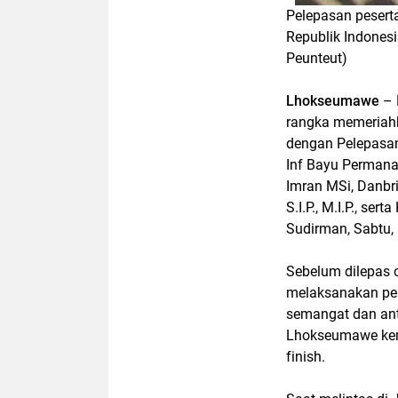
Pelepasan pesert
Republik Indones
Peunteut)
Lhokseumawe
– 
rangka memeriahk
dengan Pelepasan
Inf Bayu Permana
Imran MSi, Danbr
S.I.P., M.I.P., se
Sudirman, Sabtu,
Sebelum dilepas o
melaksanakan pe
semangat dan ant
Lhokseumawe kemb
finish.