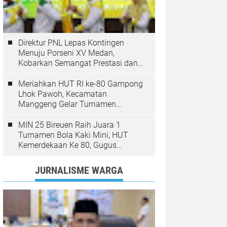
Direktur PNL Lepas Kontingen
Menuju Porseni XV Medan,
Kobarkan Semangat Prestasi dan
Sportivitas
Meriahkan HUT RI ke-80 Gampong
Lhok Pawoh, Kecamatan
Manggeng Gelar Turnamen
Sepakbola. Ini Pesan Camat
MIN 25 Bireuen Raih Juara 1
Turnamen Bola Kaki Mini, HUT
Kemerdekaan Ke 80, Gugus
Jangka
JURNALISME WARGA