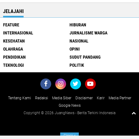
JELAJAHI
FEATURE
HIBURAN
INTERNASIONAL
JURNALISME WARGA
KESEHATAN
NASIONAL
OLAHRAGA
OPINI
PENDIDIKAN
SUDUT PANDANG
TEKNOLOGI
POLITIK
Tentang Kami
Redaksi
Media Siber
Disclaimer
Karir
Media Partner
Google News
Copyright ©
2026 JuangNews - Berita Terkini Indonesia
Close
x