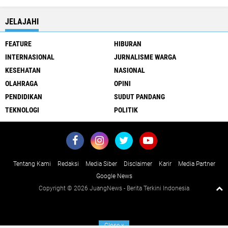
JELAJAHI
FEATURE
HIBURAN
INTERNASIONAL
JURNALISME WARGA
KESEHATAN
NASIONAL
OLAHRAGA
OPINI
PENDIDIKAN
SUDUT PANDANG
TEKNOLOGI
POLITIK
Tentang Kami
Redaksi
Media Siber
Disclaimer
Karir
Media Partner
Google News
Copyright ©
2026 JuangNews - Berita Terkini Indonesia
Close
x