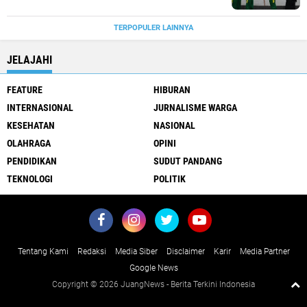
TERPOPULER LAINNYA
JELAJAHI
FEATURE
HIBURAN
INTERNASIONAL
JURNALISME WARGA
KESEHATAN
NASIONAL
OLAHRAGA
OPINI
PENDIDIKAN
SUDUT PANDANG
TEKNOLOGI
POLITIK
Tentang Kami
Redaksi
Media Siber
Disclaimer
Karir
Media Partner
Google News
Copyright ©
2026 JuangNews - Berita Terkini Indonesia