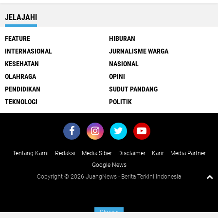
JELAJAHI
FEATURE
HIBURAN
INTERNASIONAL
JURNALISME WARGA
KESEHATAN
NASIONAL
OLAHRAGA
OPINI
PENDIDIKAN
SUDUT PANDANG
TEKNOLOGI
POLITIK
Tentang Kami
Redaksi
Media Siber
Disclaimer
Karir
Media Partner
Google News
Copyright ©
2026 JuangNews - Berita Terkini Indonesia
Close
x