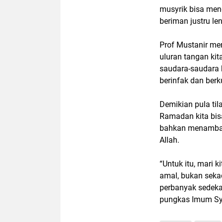
musyrik bisa men
beriman justru le
Prof Mustanir me
uluran tangan kit
saudara-saudara k
berinfak dan berk
Demikian pula til
Ramadan kita bis
bahkan menambah.
Allah.
“Untuk itu, mari 
amal, bukan sekad
perbanyak sedekah,
pungkas Imum Syi