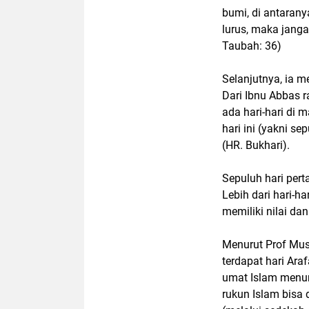
bumi, di antarany
lurus, maka janga
Taubah: 36)
Selanjutnya, ia m
Dari Ibnu Abbas 
ada hari-hari di m
hari ini (yakni se
(HR. Bukhari).
Sepuluh hari pert
Lebih dari hari-h
memiliki nilai dan
Menurut Prof Must
terdapat hari Ara
umat Islam menun
rukun Islam bisa 