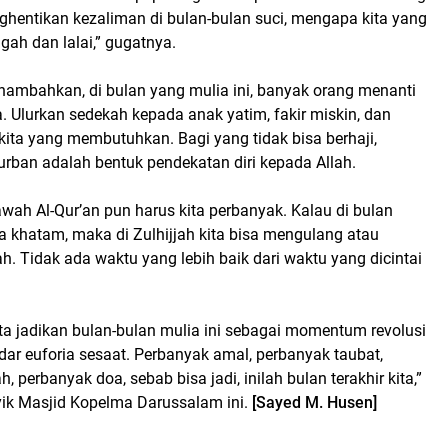
ghentikan kezaliman di bulan-bulan suci, mengapa kita yang
ngah dan lalai,” gugatnya.
nambahkan, di bulan yang mulia ini, banyak orang menanti
a. Ulurkan sedekah kepada anak yatim, fakir miskin, dan
ita yang membutuhkan. Bagi yang tidak bisa berhaji,
urban adalah bentuk pendekatan diri kepada Allah.
awah Al-Qur’an pun harus kita perbanyak. Kalau di bulan
a khatam, maka di Zulhijjah kita bisa mengulang atau
 Tidak ada waktu yang lebih baik dari waktu yang dicintai
kita jadikan bulan-bulan mulia ini sebagai momentum revolusi
ar euforia sesaat. Perbanyak amal, perbanyak taubat,
 perbanyak doa, sebab bisa jadi, inilah bulan terakhir kita,”
k Masjid Kopelma Darussalam ini.
[Sayed M. Husen]