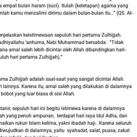
a empat bulan haram (suci). Itulah (ketetapan) agama yang
nlah kamu menzalimi dirimu dalam bulan-bulan itu…” (QS. At-
enjelaskan keistimewaan sepuluh hari pertama Zulhijjah.
radhiyallahu ‘anhuma, Nabi Muhammad bersabda: “Tidak
ana amal saleh lebih dicintai oleh Allah dibandingkan hari-
puluh hari pertama Zulhijjah).”
ama Zulhijjah adalah saat-saat yang sangat dicintai Allah.
ari lainnya. Karena itu, amal saleh yang dilakukan di dalamnya
 bobot yang luar biasa di sisi Allah.
anir, sepuluh hari ini begitu istimewa karena di dalamnya
fah yang penuh ampunan, terdapat hari raya Idul Adha, dan
aikan rukun Islam kelima, yakni ibadah haji. Karena seluruh
diwujudkan di dalamnya, yaitu syahadat, salat, puasa, zakat