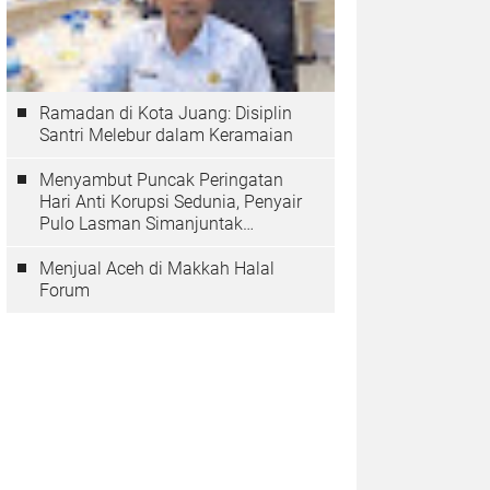
Ramadan di Kota Juang: Disiplin
Santri Melebur dalam Keramaian
Menyambut Puncak Peringatan
Hari Anti Korupsi Sedunia, Penyair
Pulo Lasman Simanjuntak
Menurunkan Tiga Sajak Soroti
Korupsi di Indonesia
Menjual Aceh di Makkah Halal
Forum