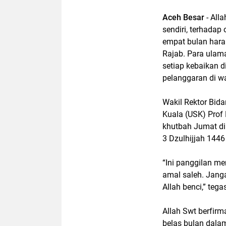
Aceh Besar
- All
sendiri, terhada
empat bulan haram
Rajab. Para ulam
setiap kebaikan d
pelanggaran di w
Wakil Rektor Bid
Kuala (USK) Prof
khutbah Jumat di
3 Dzulhijjah 1446
“Ini panggilan m
amal saleh. Janga
Allah benci,” tega
Allah Swt berfirm
belas bulan dala