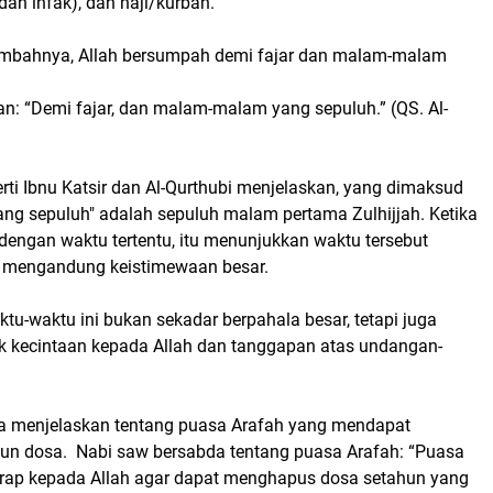
dan infak), dan haji/kurban.
ambahnya, Allah bersumpah demi fajar dan malam-malam
an: “Demi fajar, dan malam-malam yang sepuluh.” (QS. Al-
rti Ibnu Katsir dan Al-Qurthubi menjelaskan, yang dimaksud
g sepuluh" adalah sepuluh malam pertama Zulhijjah. Ketika
dengan waktu tertentu, itu menunjukkan waktu tersebut
n mengandung keistimewaan besar.
ktu-waktu ini bukan sekadar berpahala besar, tetapi juga
 kecintaan kepada Allah dan tanggapan atas undangan-
ga menjelaskan tentang puasa Arafah yang mendapat
n dosa. Nabi saw bersabda tentang puasa Arafah: “Puasa
arap kepada Allah agar dapat menghapus dosa setahun yang