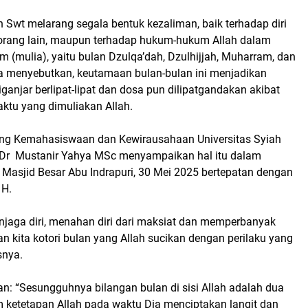
ah Swt melarang segala bentuk kezaliman, baik terhadap diri
p orang lain, maupun terhadap hukum-hukum Allah dalam
 (mulia), yaitu bulan Dzulqa’dah, Dzulhijjah, Muharram, dan
a menyebutkan, keutamaan bulan-bulan ini menjadikan
iganjar berlipat-lipat dan dosa pun dilipatgandakan akibat
aktu yang dimuliakan Allah.
ang Kemahasiswaan dan Kewirausahaan Universitas Syiah
 Dr Mustanir Yahya MSc menyampaikan hal itu dalam
 Masjid Besar Abu Indrapuri, 30 Mei 2025 bertepatan dengan
 H.
enjaga diri, menahan diri dari maksiat dan memperbanyak
n kita kotori bulan yang Allah sucikan dengan perilaku yang
snya.
an: “Sesungguhnya bilangan bulan di sisi Allah adalah dua
m ketetapan Allah pada waktu Dia menciptakan langit dan