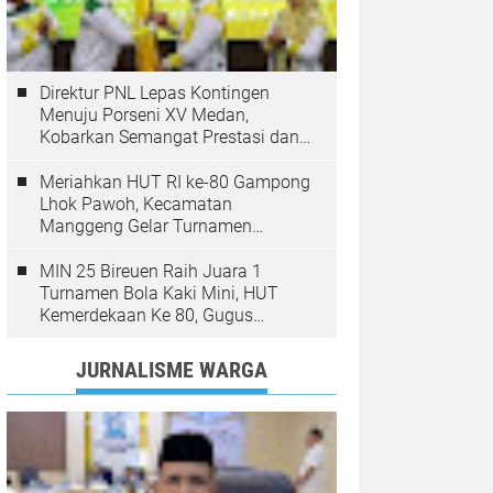
Direktur PNL Lepas Kontingen
Menuju Porseni XV Medan,
Kobarkan Semangat Prestasi dan
Sportivitas
Meriahkan HUT RI ke-80 Gampong
Lhok Pawoh, Kecamatan
Manggeng Gelar Turnamen
Sepakbola. Ini Pesan Camat
MIN 25 Bireuen Raih Juara 1
Turnamen Bola Kaki Mini, HUT
Kemerdekaan Ke 80, Gugus
Jangka
JURNALISME WARGA