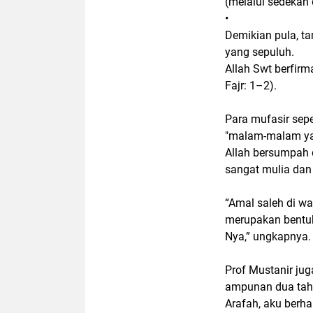
(melalui sedekah 
•
Demikian pula, t
yang sepuluh.
Allah Swt berfirm
Fajr: 1–2).
Para mufasir sepe
"malam-malam yan
Allah bersumpah 
sangat mulia da
“Amal saleh di wa
merupakan bentuk
Nya,” ungkapnya.
Prof Mustanir ju
ampunan dua tahu
Arafah, aku berh