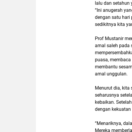
lalu dan setahun 
“Ini anugerah ya
dengan satu hari
sedikitnya kita 
Prof Mustanir m
amal saleh pada s
mempersembahkan 
puasa, membaca Al
membantu sesama
amal unggulan.
Menurut dia, kita
seharusnya setela
kebaikan. Setelah
dengan kekuatan s
“Menariknya, dala
Mereka memberla