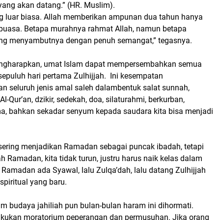
yang akan datang.” (HR. Muslim).
ng luar biasa. Allah memberikan ampunan dua tahun hanya
 puasa. Betapa murahnya rahmat Allah, namun betapa
yang menyambutnya dengan penuh semangat,” tegasnya.
engharapkan, umat Islam dapat mempersembahkan semua
epuluh hari pertama Zulhijjah. Ini kesempatan
seluruh jenis amal saleh dalambentuk salat sunnah,
-Qur’an, dzikir, sedekah, doa, silaturahmi, berkurban,
, bahkan sekadar senyum kepada saudara kita bisa menjadi
 sering menjadikan Ramadan sebagai puncak ibadah, tetapi
h Ramadan, kita tidak turun, justru harus naik kelas dalam
 Ramadan ada Syawal, lalu Zulqa’dah, lalu datang Zulhijjah
piritual yang baru.
m budaya jahiliah pun bulan-bulan haram ini dihormati.
kukan moratorium peperangan dan permusuhan. Jika orang