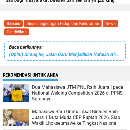
luas bagi masyarakat Bireuen dan sekitarnya.
[Zulkifli].
Bireuen
Dinas Lingkungan Hidup dan Kehutanan
News
Pendidikan
Baca berikutnya:
(Opini) Simaq Ile, Jalan Baru Menjadikan Hafalan Al-Qur’an Lebih Dicintai Anak
REKOMENDASI UNTUK ANDA
Dua Mahasiswa JTM PNL Raih Juara I pada
National Welding Competition 2026 di PPNS
Surabaya
Mahasiswi Baru Unimal Asal Bireuen Raih
Juara 1 Duta Muda CBP Rupiah 2026, Siap
Wakili Lhokseumawe ke Tingkat Nasional